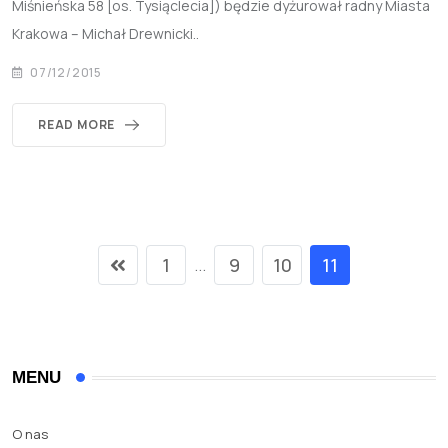
Miśnieńska 58 [os. Tysiąclecia]) będzie dyżurował radny Miasta
Krakowa – Michał Drewnicki..
07/12/2015
READ MORE
1
9
10
11
...
MENU
O nas