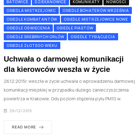
BATOWICE
DZIEKANOWICE
KOMUNIKATY
NOWOŚCI
OSIEDLA MISTRZEJOWIC
OSIEDLE BOHATERÓW WRZEŚNIA
OSIEDLE KOMBATANTÓW
OSIEDLE MISTRZEJOWICE NOWE
OSIEDLE OŚWIECENIA
OSIEDLE PIASTÓW
OSIEDLE SREBRNYCH ORŁÓW
OSIEDLE TYSIĄCLECIA
OSIEDLE ZŁOTEGO WIEKU
Uchwała o darmowej komunikacji
dla kierowców weszła w życie
26.12.2015r. weszła w życie uchwała o wprowadzeniu darmowej
komunikacji miejskiej w przypadku dużego zanieczyszczenia
powietrza w Krakowie. Gdy poziom stężenia pyłu PM10 w.
28/12/2015
READ MORE