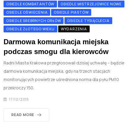
OSIEDLE KOMBATANTÓW
OSIEDLE MISTRZEJOWICE NOWE
OSIEDLE OŚWIECENIA
OSIEDLE PIASTÓW
OSIEDLE SREBRNYCH ORŁÓW
OSIEDLE TYSIĄCLECIA
OSIEDLE ZŁOTEGO WIEKU
WYDARZENIA
Darmowa komunikacja miejska
podczas smogu dla kierowców
Radni Miasta Krakowa przegłosowali dzisiaj uchwałę – będzie
darmowa komunikacja miejska, gdy na trzech stacjach
monitorujących powietrze uśredniona norma dla pyłu PM10
przekroczy 150.
17/12/2015
READ MORE