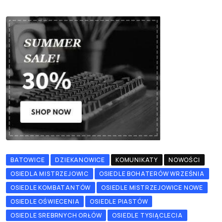
BATOWICE
DZIEKANOWICE
KOMUNIKATY
NOWOŚCI
OSIEDLA MISTRZEJOWIC
OSIEDLE BOHATERÓW WRZEŚNIA
OSIEDLE KOMBATANTÓW
OSIEDLE MISTRZEJOWICE NOWE
OSIEDLE OŚWIECENIA
OSIEDLE PIASTÓW
OSIEDLE SREBRNYCH ORŁÓW
OSIEDLE TYSIĄCLECIA