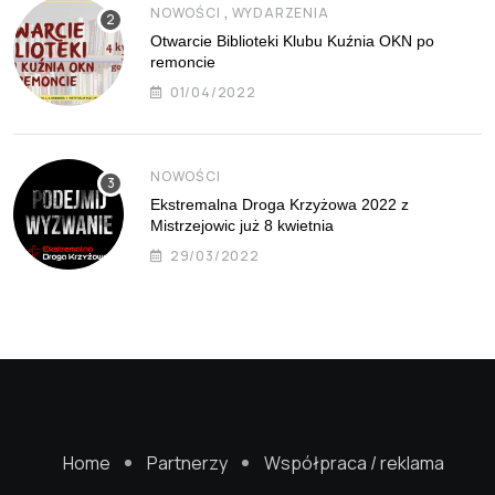
,
NOWOŚCI
WYDARZENIA
Otwarcie Biblioteki Klubu Kuźnia OKN po
remoncie
01/04/2022
NOWOŚCI
Ekstremalna Droga Krzyżowa 2022 z
Mistrzejowic już 8 kwietnia
29/03/2022
Home
Partnerzy
Współpraca / reklama