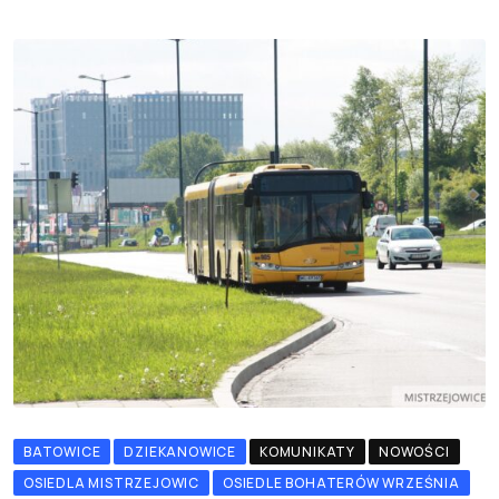
BATOWICE
DZIEKANOWICE
KOMUNIKATY
NOWOŚCI
OSIEDLA MISTRZEJOWIC
OSIEDLE BOHATERÓW WRZEŚNIA