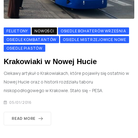
FELIETONY
NOWOŚCI
OSIEDLE BOHATERÓW WRZEŚNIA
OSIEDLE KOMBATANTÓW
OSIEDLE MISTRZEJOWICE NOWE
OSIEDLE PIASTÓW
Krakowiaki w Nowej Hucie
Ciekawy artykuł o Krakowiakach, które pojawiły się ostatnio w
Nowej Hucie oraz o historii rozdziału taboru
niskopodłogowego w Krakowie. Stało się – PESA.
05/01/2016
READ MORE