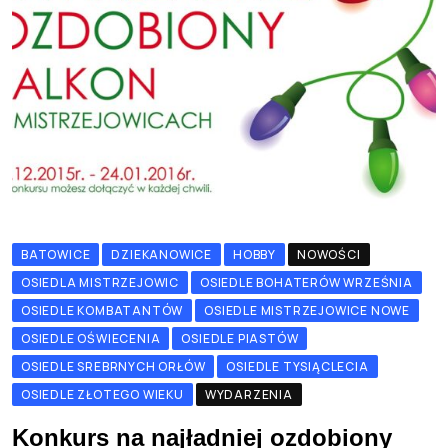
BATOWICE
DZIEKANOWICE
HOBBY
NOWOŚCI
OSIEDLA MISTRZEJOWIC
OSIEDLE BOHATERÓW WRZEŚNIA
OSIEDLE KOMBATANTÓW
OSIEDLE MISTRZEJOWICE NOWE
OSIEDLE OŚWIECENIA
OSIEDLE PIASTÓW
OSIEDLE SREBRNYCH ORŁÓW
OSIEDLE TYSIĄCLECIA
OSIEDLE ZŁOTEGO WIEKU
WYDARZENIA
Konkurs na najładniej ozdobiony