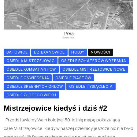
BATOWICE
DZIEKANOWICE
HOBBY
NOWOŚCI
OSIEDLA MISTRZEJOWIC
OSIEDLE BOHATERÓW WRZEŚNIA
OSIEDLE KOMBATANTÓW
OSIEDLE MISTRZEJOWICE NOWE
OSIEDLE OŚWIECENIA
OSIEDLE PIASTÓW
OSIEDLE SREBRNYCH ORŁÓW
OSIEDLE TYSIĄCLECIA
OSIEDLE ZŁOTEGO WIEKU
Mistrzejowice kiedyś i dziś #2
Przedstawiamy Wam kolejną, 50-letnią mapę pokazującą
całe Mistrzejowice, kiedy w naszej dzielnicy jeszcze nic nie było
oprócz pól 😉 Przesuwając myszką po zdjęciu, możecie.