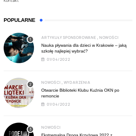
Kontakt
POPULARNE
,
ARTYKUŁY SPONSOROWANE
NOWOŚCI
Nauka pływania dla dzieci w Krakowie – jaką
szkołę najlepiej wybrać?
01/04/2022
,
NOWOŚCI
WYDARZENIA
Otwarcie Biblioteki Klubu Kuźnia OKN po
remoncie
01/04/2022
NOWOŚCI
Ekstremalna Droga Krzyżowa 2022 z