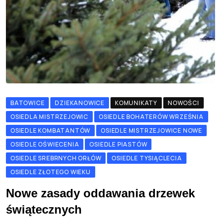
BATOWICE
DZIEKANOWICE
KOMUNIKATY
NOWOŚCI
OSIEDLA MISTRZEJOWIC
OSIEDLE BOHATERÓW WRZEŚNIA
OSIEDLE KOMBATANTÓW
OSIEDLE MISTRZEJOWICE NOWE
OSIEDLE OŚWIECENIA
OSIEDLE PIASTÓW
OSIEDLE SREBRNYCH ORŁÓW
OSIEDLE TYSIĄCLECIA
OSIEDLE ZŁOTEGO WIEKU
Nowe zasady oddawania drzewek
świątecznych