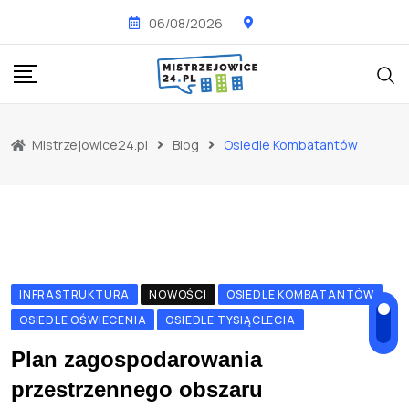
Skip
06/08/2026
to
content
Mistrzejowice24.pl
Blog
Osiedle Kombatantów
INFRASTRUKTURA
NOWOŚCI
OSIEDLE KOMBATANTÓW
OSIEDLE OŚWIECENIA
OSIEDLE TYSIĄCLECIA
Plan zagospodarowania
przestrzennego obszaru