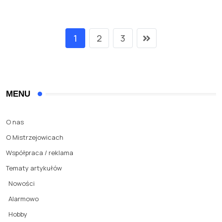
1
2
3
MENU
O nas
O Mistrzejowicach
Współpraca / reklama
Tematy artykułów
Nowości
Alarmowo
Hobby