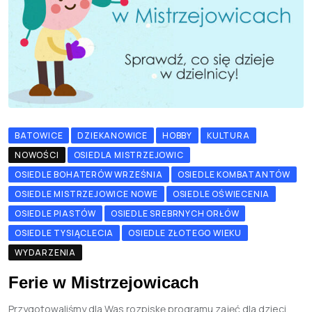
BATOWICE
DZIEKANOWICE
HOBBY
KULTURA
NOWOŚCI
OSIEDLA MISTRZEJOWIC
OSIEDLE BOHATERÓW WRZEŚNIA
OSIEDLE KOMBATANTÓW
OSIEDLE MISTRZEJOWICE NOWE
OSIEDLE OŚWIECENIA
OSIEDLE PIASTÓW
OSIEDLE SREBRNYCH ORŁÓW
OSIEDLE TYSIĄCLECIA
OSIEDLE ZŁOTEGO WIEKU
WYDARZENIA
Ferie w Mistrzejowicach
Przygotowaliśmy dla Was rozpiskę programu zajęć dla dzieci,