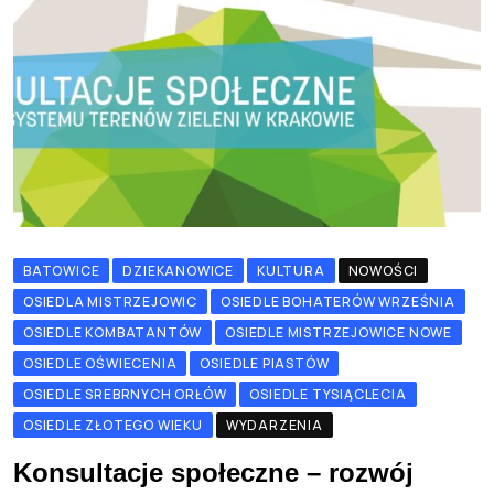
BATOWICE
DZIEKANOWICE
KULTURA
NOWOŚCI
OSIEDLA MISTRZEJOWIC
OSIEDLE BOHATERÓW WRZEŚNIA
OSIEDLE KOMBATANTÓW
OSIEDLE MISTRZEJOWICE NOWE
OSIEDLE OŚWIECENIA
OSIEDLE PIASTÓW
OSIEDLE SREBRNYCH ORŁÓW
OSIEDLE TYSIĄCLECIA
OSIEDLE ZŁOTEGO WIEKU
WYDARZENIA
Konsultacje społeczne – rozwój