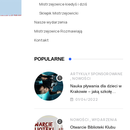
Mistrzejowice kiedyś i dziś
Sklepik Mistrzejowicki
Nasze wydarzenia
Mistrzejowice Rozmawiają
Kontakt
POPULARNE
ARTYKUŁY SPONSOROWANE
,
NOWOŚCI
Nauka pływania dla dzieci w
Krakowie – jaką szkołę
najlepiej wybrać?
01/04/2022
,
NOWOŚCI
WYDARZENIA
Otwarcie Biblioteki Klubu