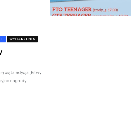
RT
WYDARZENIA
y
ię piąta edycja „Bitwy
cyjne nagrody..