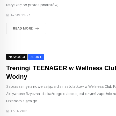
usłyszeć od profesjonalistów,.
14/09/2023
READ MORE
NOWOŚCI
SPORT
Treningi TEENAGER w Wellness Clu
Wodny
Zapraszamy na nowe zajęcia dla nastolatków w Wellness Club P
Aktywność fizyczna dla każdego dziecka jest czymś zupełnie n
Przepełniająca go.
17/11/2016