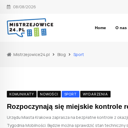
Skip
08/08/2026
to
content
Home
O nas
Mistrzejowice24.pl
Blog
Sport
KOMUNIKATY
NOWOŚCI
SPORT
WYDARZENIA
Rozpoczynają się miejskie kontrole
Urzędu Miasta Krakowa zaprasza na bezpłatne kontrole z okazj
Tygodnia Mobilności. Będzie można sprawdzić stan techniczny