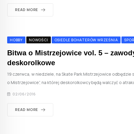
READ MORE
HOBBY
NOWOŚCI
OSIEDLE BOHATERÓW WRZEŚNIA
SPO
Bitwa o Mistrzejowice vol. 5 – zawod
deskorolkowe
19 czerwca, w niedziele, na Skate Park Mistrzejowice odbędzie s
o Mistrzejowice”, na której deskorolkowcy będą walczyć o atrak
02/06/2016
READ MORE