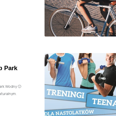
b Park
ark Wodny 🙂
aturalnym.