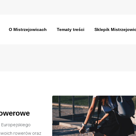
O Mistrzejowicach
Tematy treści
Sklepik Mistrzejowi
 rowerowe
i Europejskiego
 swoich rowerów oraz