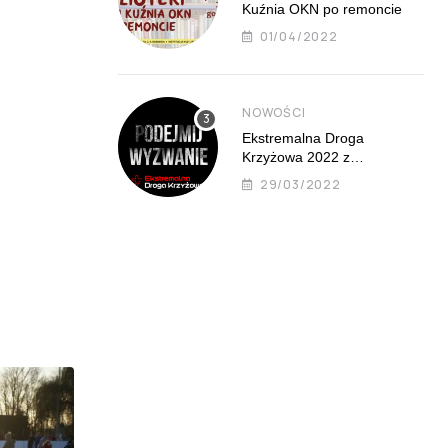
Kuźnia OKN po remoncie
01/04/2022
NOWOŚCI
Ekstremalna Droga
Krzyżowa 2022 z
Mistrzejowic już 8 kwietnia
29/03/2022