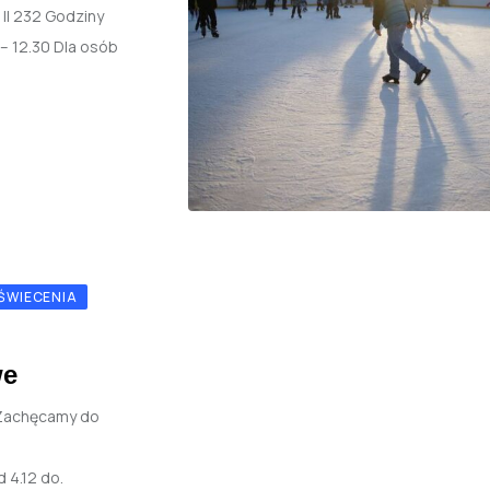
II 232 Godziny
 – 12.30 Dla osób
OŚWIECENIA
we
 Zachęcamy do
 4.12 do.