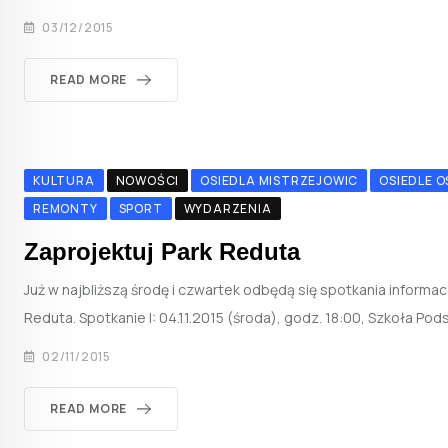
03/12/2015
READ MORE
KULTURA
NOWOŚCI
OSIEDLA MISTRZEJOWIC
OSIEDLE 
REMONTY
SPORT
WYDARZENIA
Zaprojektuj Park Reduta
Już w najbliższą środę i czwartek odbędą się spotkania informa
Reduta. Spotkanie I: 04.11.2015 (środa), godz. 18:00, Szkoła Pod
02/11/2015
READ MORE