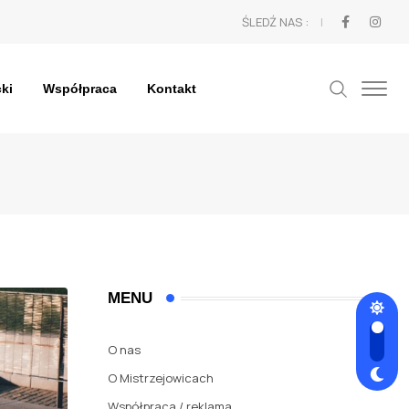
ŚLEDŹ NAS :
cki
Współpraca
Kontakt
MENU
O nas
O Mistrzejowicach
Współpraca / reklama