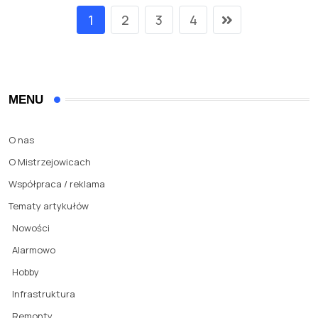
1
2
3
4
MENU
O nas
O Mistrzejowicach
Współpraca / reklama
Tematy artykułów
Nowości
Alarmowo
Hobby
Infrastruktura
Remonty