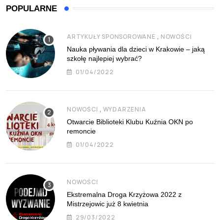
POPULARNE
,
ARTYKUŁY SPONSOROWANE
NOWOŚCI
Nauka pływania dla dzieci w Krakowie – jaką
szkołę najlepiej wybrać?
01/04/2022
,
NOWOŚCI
WYDARZENIA
Otwarcie Biblioteki Klubu Kuźnia OKN po
remoncie
01/04/2022
NOWOŚCI
Ekstremalna Droga Krzyżowa 2022 z
Mistrzejowic już 8 kwietnia
29/03/2022