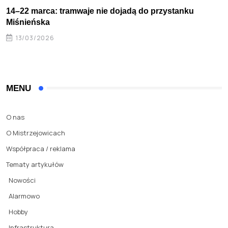
14–22 marca: tramwaje nie dojadą do przystanku
Miśnieńska
13/03/2026
MENU
O nas
O Mistrzejowicach
Współpraca / reklama
Tematy artykułów
Nowości
Alarmowo
Hobby
Infrastruktura