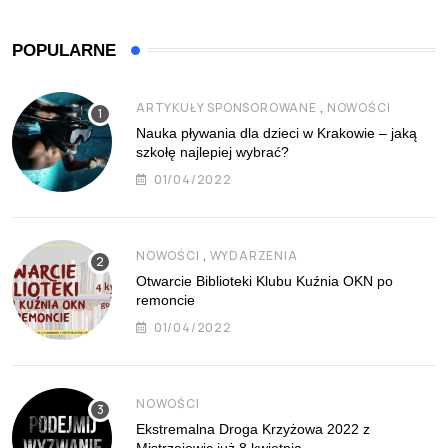
POPULARNE
,
ARTYKUŁY SPONSOROWANE
NOWOŚCI
Nauka pływania dla dzieci w Krakowie – jaką
szkołę najlepiej wybrać?
01/04/2022
,
NOWOŚCI
WYDARZENIA
Otwarcie Biblioteki Klubu Kuźnia OKN po
remoncie
01/04/2022
NOWOŚCI
Ekstremalna Droga Krzyżowa 2022 z
Mistrzejowic już 8 kwietnia