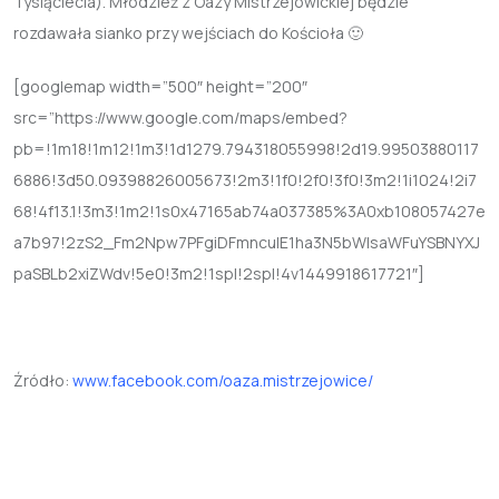
Tysiąclecia). Młodzież z Oazy Mistrzejowickiej będzie
rozdawała sianko przy wejściach do Kościoła 🙂
[googlemap width=”500″ height=”200″
src=”https://www.google.com/maps/embed?
pb=!1m18!1m12!1m3!1d1279.794318055998!2d19.99503880117
6886!3d50.09398826005673!2m3!1f0!2f0!3f0!3m2!1i1024!2i7
68!4f13.1!3m3!1m2!1s0x47165ab74a037385%3A0xb108057427e
a7b97!2zS2_Fm2Npw7PFgiDFmncuIE1ha3N5bWlsaWFuYSBNYXJ
paSBLb2xiZWdv!5e0!3m2!1spl!2spl!4v1449918617721″]
Źródło:
www.facebook.com/oaza.mistrzejowice/