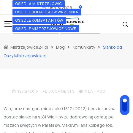
Skip
OSIEDLA MISTRZEJOWIC
05/08/2026
to
OSIEDLE BOHATERÓW WRZEŚNIA
content
OSIEDLE KOMBATANTÓW
OSIEDLE MISTRZEJOWICE NOWE
OSIEDLE OŚWIECENIA
OSIEDLE PIASTÓW
OSIEDLE SREBRNYCH ORŁÓW
Mistrzejowice24.pl
Blog
Komunikaty
Sianko od
OSIEDLE TYSIĄCLECIA
OSIEDLE ZŁOTEGO WIEKU
Oazy Mistrzejowickiej
Sianko od Oazy
Mistrzejowickiej
12/12/2015
0
COMMENTS
11 LAT AGO
W tę oraz następną niedziele (13.12 i 20.12) będzie można
dostać sianko na stół Wigilijny za dobrowolną opłatą po
mszach świętych w Parafii św. Maksymiliana Kolbego (os.