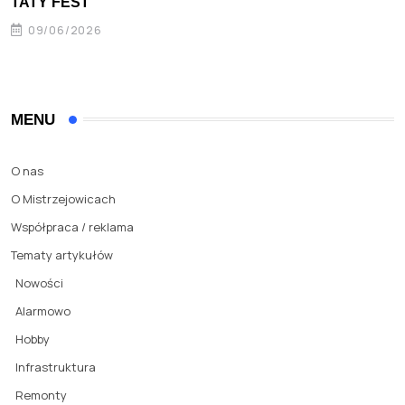
TATY FEST
09/06/2026
MENU
O nas
O Mistrzejowicach
Współpraca / reklama
Tematy artykułów
Nowości
Alarmowo
Hobby
Infrastruktura
Remonty