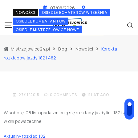
Skip
07/08/2026
to
NOWOŚCI
OSIEDLE BOHATERÓW WRZEŚNIA
content
OSIEDLE KOMBATANTÓW
OSIEDLE MISTRZEJOWICE NOWE
OSIEDLE OŚWIECENIA
OSIEDLE PIASTÓW
OSIEDLE SREBRNYCH ORŁÓW
Mistrzejowice24.pl
Blog
Nowości
Korekta
OSIEDLE TYSIĄCLECIA
OSIEDLE ZŁOTEGO WIEKU
rozkładów jazdy 182 i 482
Korekta rozkładów jazdy
182 i 482
27/11/2015
0
COMMENTS
11 LAT AGO
W sobotę,
28 listopada
zmienią się rozkłady jazdy linii 182 i 482
w dni powszechne.
Aktualny rozkład 182