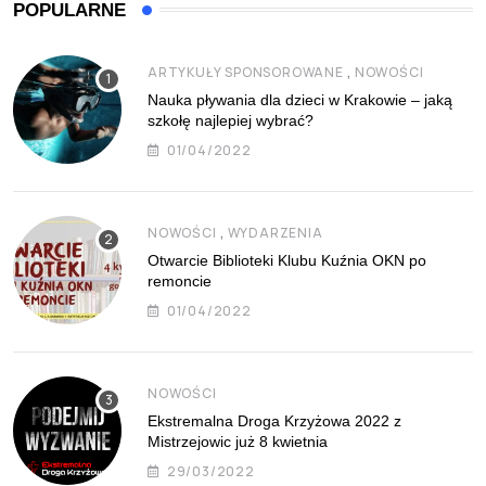
POPULARNE
,
ARTYKUŁY SPONSOROWANE
NOWOŚCI
Nauka pływania dla dzieci w Krakowie – jaką
szkołę najlepiej wybrać?
01/04/2022
,
NOWOŚCI
WYDARZENIA
Otwarcie Biblioteki Klubu Kuźnia OKN po
remoncie
01/04/2022
NOWOŚCI
Ekstremalna Droga Krzyżowa 2022 z
Mistrzejowic już 8 kwietnia
29/03/2022