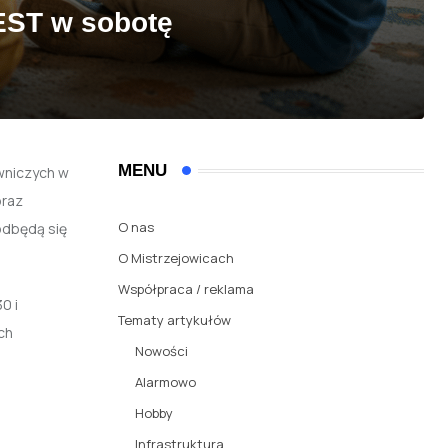
EST w sobotę
MENU
wniczych w
oraz
O nas
odbędą się
O Mistrzejowicach
Współpraca / reklama
0 i
Tematy artykułów
ch
Nowości
Alarmowo
Hobby
Infrastruktura