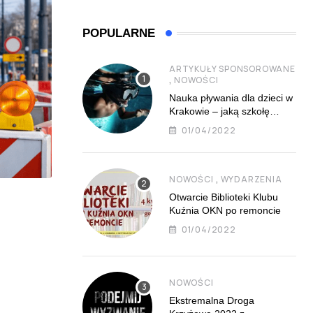
POPULARNE
ARTYKUŁY SPONSOROWANE
,
NOWOŚCI
Nauka pływania dla dzieci w
Krakowie – jaką szkołę
najlepiej wybrać?
01/04/2022
,
NOWOŚCI
WYDARZENIA
Otwarcie Biblioteki Klubu
,
NOWOŚCI
WYDARZENIA
Kuźnia OKN po remoncie
01/04/2022
Czerwcowy program Ośrodka Kultury Norwida –
kino i
01/06/2026
NOWOŚCI
Ekstremalna Droga