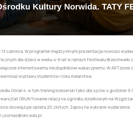
Ośrodku Kultury Norwida. TATY F
9-13 czerwca. W programie między innymi prezentacja nowości wyda
nicznych dla dzieci w wieku 4-6 lat w ramach Festiwalu Brzechwałki 
święcone internetowemu niezbędnikowi wakacyjnemu. W ARTzonie 
z wernisaż wystawy studentów I roku malarstwa.
u Górali 4, w tym trening bokserski tylko dla ojców o godzinie 9:3
ę warsztat GRUNTowanie relacji na ogródku działkowym na Wzgórza
niora obowiązuje opłata 20 złotych. Zapisy na wybrane wydarzenia
 j.kornas@okn.edu.pl.