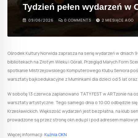
Tydzień pełen wydarzeń w 
09/06/2026
0
COMMENTS
2 MIESIĄCE AGO
Ośrodek Kultury Norwida zaprasza na serię wydarzeń w dniach 
bibliotekach na Złotym Wieku i Górali, Przegląd Małych Form Sce
spotkanie Mistrzejowskiego Komputerowego Klubu Seniora po
warsztaty bajkoedukacyjne z Muminkami dla dzieci od 5 lat ora
W sobotę 13 czerwca zaplanowano TATY FEST w ARTzonie na osiedl
warsztaty artystyczne. Tego samego dnia o 10:00 odbędzie si
Krzesławickich. Większość wydarzeń jest bezpłatna, na klub se
prowadzone są przez stronę okn.edu.pl i pod adresem mailowym
Więcej informacji:
Kuźnia OKN