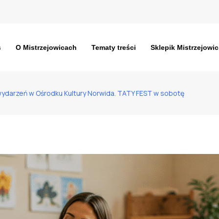
s
O Mistrzejowicach
Tematy treści
Sklepik Mistrzejowic
ydarzeń w Ośrodku Kultury Norwida. TATY FEST w sobotę