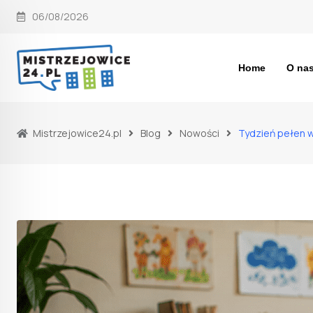
Skip
06/08/2026
to
content
Home
O na
Mistrzejowice24.pl
Blog
Nowości
Tydzień pełen w