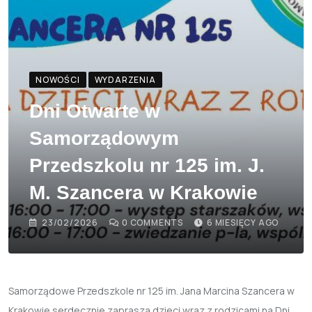
NOWOŚCI
WYDARZENIA
Dni Otwarte w
Samorządowym
Przedszkolu nr 125 im. J.
M. Szancera w Krakowie
23/02/2026
0
COMMENTS
6 MIESIĘCY AGO
Samorządowe Przedszkole nr 125 im. Jana Marcina Szancera w
Krakowie serdecznie zaprasza dzieci wraz z rodzicami na
Dni