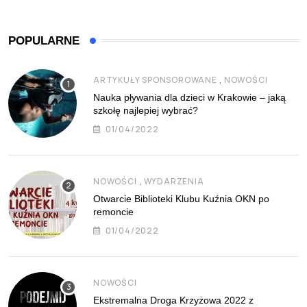
POPULARNE
,
ARTYKUŁY SPONSOROWANE
NOWOŚCI
Nauka pływania dla dzieci w Krakowie – jaką
szkołę najlepiej wybrać?
01/04/2022
,
NOWOŚCI
WYDARZENIA
Otwarcie Biblioteki Klubu Kuźnia OKN po
remoncie
01/04/2022
NOWOŚCI
Ekstremalna Droga Krzyżowa 2022 z