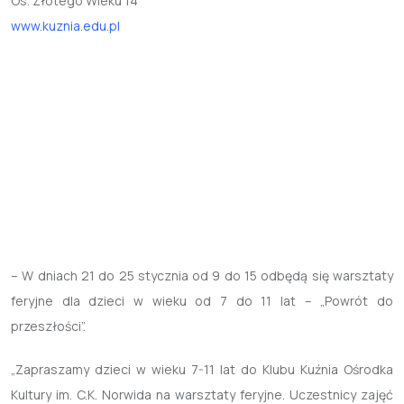
Os. Złotego Wieku 14
www.kuznia.edu.pl
– W dniach 21 do 25 stycznia od 9 do 15 odbędą się warsztaty
feryjne dla dzieci w wieku od 7 do 11 lat – „Powrót do
przeszłości”.
„Zapraszamy dzieci w wieku 7-11 lat do Klubu Kuźnia Ośrodka
Kultury im. C.K. Norwida na warsztaty feryjne. Uczestnicy zajęć