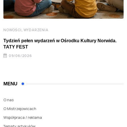
,
NOWOŚCI
WYDARZENIA
Tydzień pełen wydarzeń w Ośrodku Kultury Norwida.
TATY FEST
09/06/2026
MENU
O nas
O Mistrzejowicach
Współpraca / reklama
Tematy artykułów