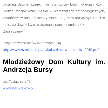
poznają dawne dzieje, m.in. starożytny Egipt, Grecję i Rzym.
Będzie można wziąć udział w warsztatach archeologicznych,
zatańczyć w afrykańskich rytmach, zagrać w antycznym teatrze
– nic, co dawne i warte poznania nam nie umknie 🙂
Zapraszamy!”
Program warsztatów dostępny tutaj:
http://www.kuznia.edu.pl/plakaty/zima_w_miescie_2019.pdf
Młodzieżowy Dom Kultury im.
Andrzeja Bursy
os. Tysiąclecia 15
www.mdk.krakow.pl