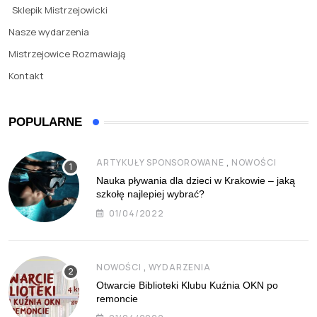
Sklepik Mistrzejowicki
Nasze wydarzenia
Mistrzejowice Rozmawiają
Kontakt
POPULARNE
,
ARTYKUŁY SPONSOROWANE
NOWOŚCI
Nauka pływania dla dzieci w Krakowie – jaką
szkołę najlepiej wybrać?
01/04/2022
,
NOWOŚCI
WYDARZENIA
Otwarcie Biblioteki Klubu Kuźnia OKN po
remoncie