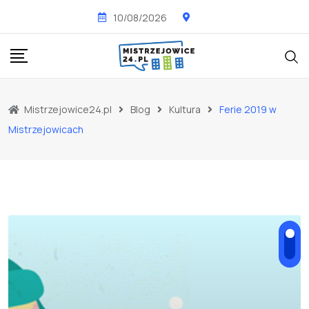
Skip
10/08/2026
to
content
Mistrzejowice24.pl
Blog
Kultura
Ferie 2019 w
Mistrzejowicach