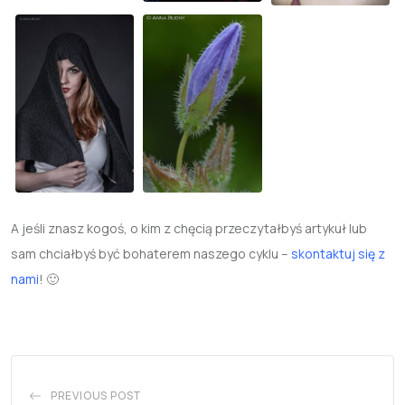
A jeśli znasz kogoś, o kim z chęcią przeczytałbyś artykuł lub
sam chciałbyś być bohaterem naszego cyklu –
skontaktuj się z
nami
! 🙂
PREVIOUS POST