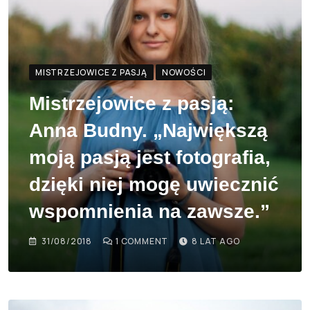
MISTRZEJOWICE Z PASJĄ
NOWOŚCI
Mistrzejowice z pasją:
Anna Budny. „Największą
moją pasją jest fotografia,
dzięki niej mogę uwiecznić
wspomnienia na zawsze.”
31/08/2018
1
COMMENT
8 LAT AGO