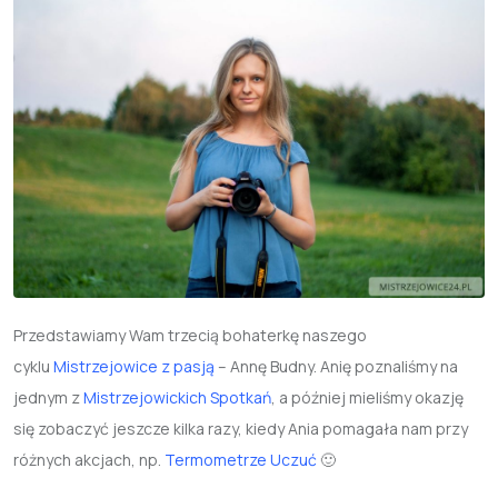
Przedstawiamy Wam trzecią bohaterkę naszego
cyklu
Mistrzejowice z pasją
– Annę Budny. Anię poznaliśmy na
jednym z
Mistrzejowickich Spotkań
, a później mieliśmy okazję
się zobaczyć jeszcze kilka razy, kiedy Ania pomagała nam przy
różnych akcjach, np.
Termometrze Uczuć
🙂