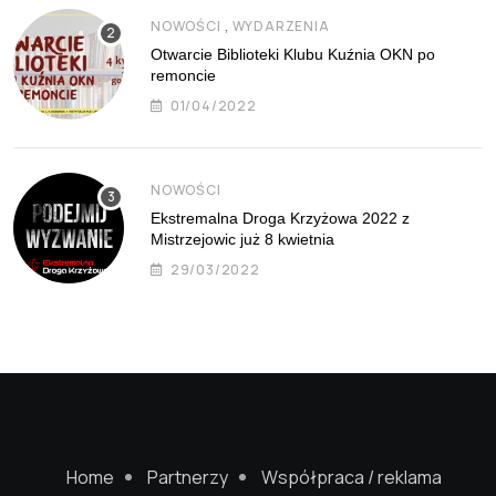
,
NOWOŚCI
WYDARZENIA
Otwarcie Biblioteki Klubu Kuźnia OKN po
remoncie
01/04/2022
NOWOŚCI
Ekstremalna Droga Krzyżowa 2022 z
Mistrzejowic już 8 kwietnia
29/03/2022
Home
Partnerzy
Współpraca / reklama