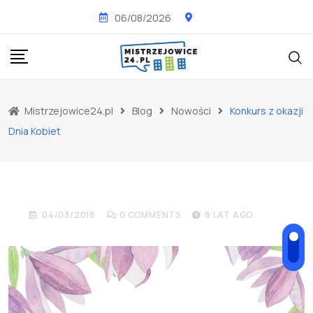
Skip
06/08/2026
to
content
Mistrzejowice24.pl
Blog
Nowości
Konkurs z okazji
NOWOŚCI
WYDARZENIA
Dnia Kobiet
Konkurs z okazji Dnia
Kobiet
04/03/2018
0
COMMENTS
8 LAT AGO