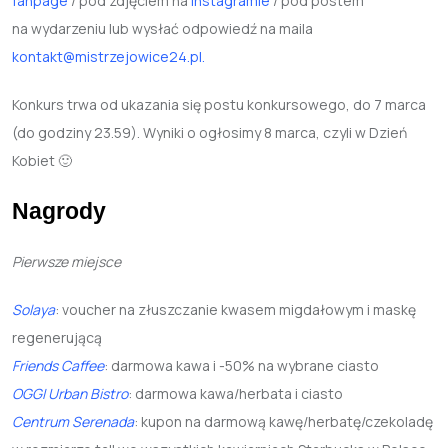
fanpage
/ pod zdjęciem na
Instagramie
/ pod postem
na wydarzeniu lub wysłać odpowiedź na maila
kontakt@mistrzejowice24.pl.
Konkurs trwa od ukazania się postu konkursowego, do 7 marca
(do godziny 23.59). Wyniki o ogłosimy 8 marca, czyli w Dzień
Kobiet 🙂
Nagrody
Pierwsze miejsce
Solaya
: voucher na złuszczanie kwasem migdałowym i maskę
regenerującą
Friends Caffee
: darmowa kawa i -50% na wybrane ciasto
OGGI Urban Bistro
: darmowa kawa/herbata i ciasto
Centrum Serenada
: kupon na darmową kawę/herbatę/czekoladę