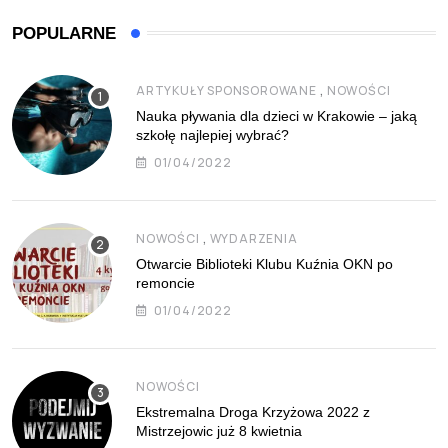
POPULARNE
,
ARTYKUŁY SPONSOROWANE
NOWOŚCI
Nauka pływania dla dzieci w Krakowie – jaką
szkołę najlepiej wybrać?
01/04/2022
,
NOWOŚCI
WYDARZENIA
Otwarcie Biblioteki Klubu Kuźnia OKN po
remoncie
01/04/2022
NOWOŚCI
Ekstremalna Droga Krzyżowa 2022 z
Mistrzejowic już 8 kwietnia