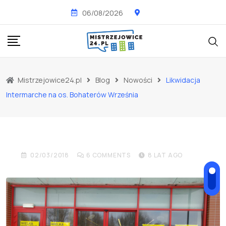
Skip
06/08/2026
to
content
Mistrzejowice24.pl
Blog
Nowości
Likwidacja
NOWOŚCI
OSIEDLE BOHATERÓW WRZEŚNIA
Intermarche na os. Bohaterów Września
Likwidacja Intermarche na
os. Bohaterów Września
02/03/2018
6
COMMENTS
8 LAT AGO