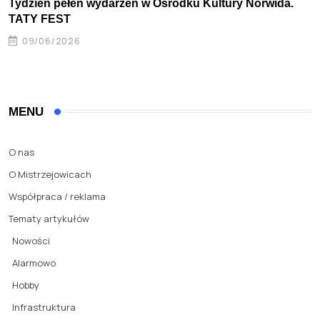
Tydzień pełen wydarzeń w Ośrodku Kultury Norwida.
TATY FEST
09/06/2026
MENU
O nas
O Mistrzejowicach
Współpraca / reklama
Tematy artykułów
Nowości
Alarmowo
Hobby
Infrastruktura