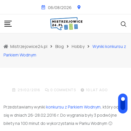
Skip
06/08/2026
to
content
Mistrzejowice24.pl
Blog
Hobby
Wyniki konkursu z
HOBBY
NOWOŚCI
WYDARZENIA
Parkiem Wodnym
Wyniki konkursu z
Parkiem Wodnym
29/02/2016
0
COMMENTS
10 LAT AGO
Przedstawiamy wyniki
konkursu z Parkiem Wodnym
, który odbył
się w dniach 26-28.02.2016 r. Do wygrania były 3 podwójne
bilety na 100 minut do wykorzystania w Parku Wodnym 🙂