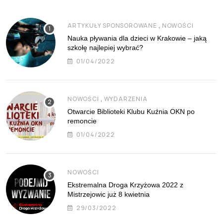
,
ARTYKUŁY SPONSOROWANE
NOWOŚCI
Nauka pływania dla dzieci w Krakowie – jaką
szkołę najlepiej wybrać?
01/04/2022
,
NOWOŚCI
WYDARZENIA
Otwarcie Biblioteki Klubu Kuźnia OKN po
remoncie
01/04/2022
NOWOŚCI
Ekstremalna Droga Krzyżowa 2022 z
Mistrzejowic już 8 kwietnia
29/03/2022