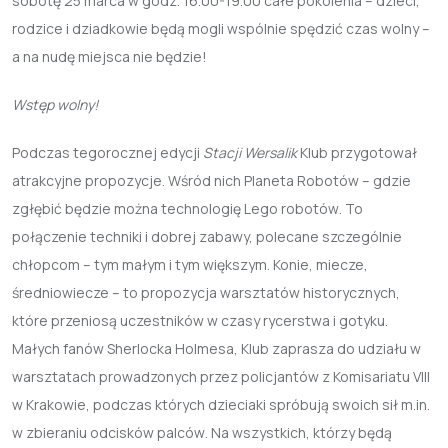
sobotę 25 marca w godz. 16.00-19.00 całe pokolenia – dzieci,
rodzice i dziadkowie będą mogli wspólnie spędzić czas wolny –
a na nudę miejsca nie będzie!
Wstęp wolny!
Podczas tegorocznej edycji
Stacji Wersalik
Klub przygotował
atrakcyjne propozycje. Wśród nich
Planeta Robotów
– gdzie
zgłębić będzie można technologię
Lego robotów
. To
połączenie techniki i dobrej zabawy, polecane szczególnie
chłopcom – tym małym i tym większym.
Konie, miecze,
średniowiecze
– to propozycja warsztatów historycznych,
które przeniosą uczestników w czasy rycerstwa i gotyku.
Małych fanów Sherlocka Holmesa, Klub zaprasza do udziału w
warsztatach prowadzonych przez policjantów z Komisariatu VIII
w Krakowie, podczas których dzieciaki spróbują swoich sił m.in.
w zbieraniu odcisków palców
. Na wszystkich, którzy będą