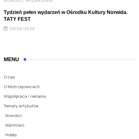
,
NOWOŚCI
WYDARZENIA
Tydzień pełen wydarzeń w Ośrodku Kultury Norwida.
TATY FEST
09/06/2026
MENU
O nas
O Mistrzejowicach
Współpraca / reklama
Tematy artykułów
Nowości
Alarmowo
Hobby