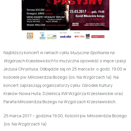
Najbliższy koncert w ramach cyklu
Muzyczne Spotkania na
Wzgórzach Krzesławickich
to muzyczna opowieść o męce i pasji
Jezusa Chrystusa. Odbędzie się on 25 marca br. o godz. 19.00 w
kościele pw. Miłosierdzia Bożego (os. Na Wzgórzach 1a).
Na
koncert
zapraszają organizatorzy cyklu: Ośrodek Kultury
Kraków-Nowa Huta, Dzielnica XVII Wzgórza Krzesławickie oraz
Parafia Miłosierdzia Bożego na Wzgórzach Krzesławickich.
25 marca 2017 – godzina 19.00, Kościół pw. Miłosierdzia Bożego
(os. Na Wzgórzach 1a)