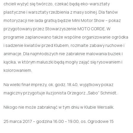
chcieli wyżyć się twórczo, czekać będą
eko-warsztaty
plastyczne
i
warsztaty rzeźbienia z masy solnej
. Dla fanów
motoryzacji nie lada gratką będzie
Mini Motor Show
– pokaz
przygotowany przez Stowarzyszenie MOTO CORDE. W
programie zaplanowano także wspólne
organizowanie ogródka
i
sadzenie kwiatów
przed Klubem, rozmaite
zabawy ruchowe
i
animacje
. Dla najmłodszych nie zabraknie
malowania buziek
i
kącika, w którym maluszki będą mogły zająć się rysowaniem i
kolorowaniem.
Na wielki finał imprezy, ok. godz. 18.40, wyjątkowy
pokaz
magiczny
przygotuje
iluzjonista Grzegorz „Sabo” Schmidt.
Nikogo nie może zabraknąć w tym dniu w Klubie Wersalik.
25 marca 2017 – godzina 16.00 – 19.00, os. Ogrodowe 15