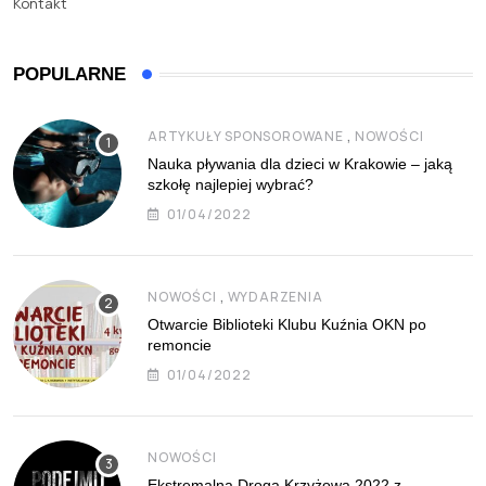
Kontakt
POPULARNE
,
ARTYKUŁY SPONSOROWANE
NOWOŚCI
Nauka pływania dla dzieci w Krakowie – jaką
szkołę najlepiej wybrać?
01/04/2022
,
NOWOŚCI
WYDARZENIA
Otwarcie Biblioteki Klubu Kuźnia OKN po
remoncie
01/04/2022
NOWOŚCI
Ekstremalna Droga Krzyżowa 2022 z