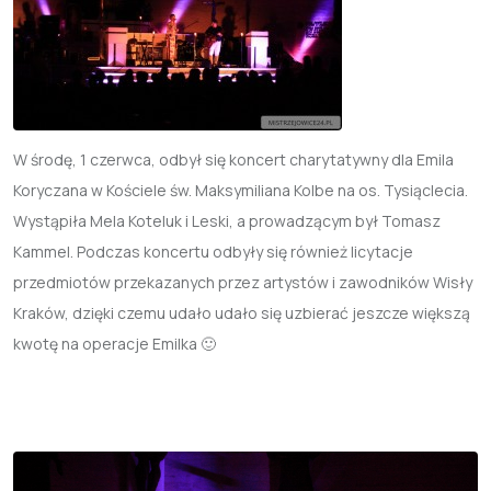
W środę, 1 czerwca, odbył się koncert charytatywny dla Emila
Koryczana w Kościele św. Maksymiliana Kolbe na os. Tysiąclecia.
Wystąpiła Mela Koteluk i Leski, a prowadzącym był Tomasz
Kammel. Podczas koncertu odbyły się również licytacje
przedmiotów przekazanych przez artystów i zawodników Wisły
Kraków, dzięki czemu udało udało się uzbierać jeszcze większą
kwotę na operacje Emilka 🙂