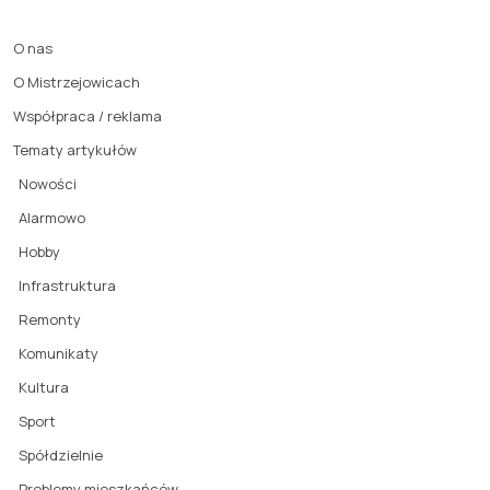
O nas
O Mistrzejowicach
Współpraca / reklama
Tematy artykułów
Nowości
Alarmowo
Hobby
Infrastruktura
Remonty
Komunikaty
Kultura
Sport
Spółdzielnie
Problemy mieszkańców