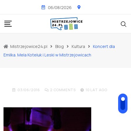
Skip
06/08/2026
to
content
KULTURA
NOWOŚCI
WYDARZENIA
Mistrzejowice24.pl
Blog
Kultura
Koncert dla
Koncert dla Emilka. Mela
Emilka. Mela Koteluk i Leski w Mistrzejowicach
Koteluk i Leski w
Mistrzejowicach
03/06/2016
2
COMMENTS
10 LAT AGO