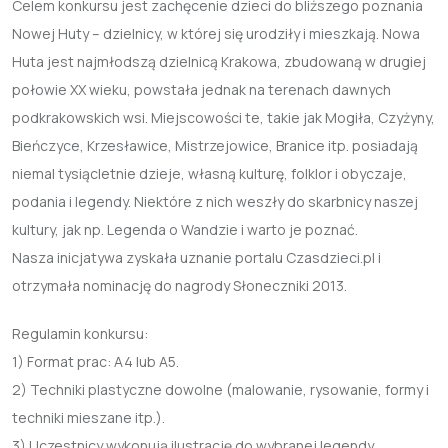
Celem konkursu jest zachęcenie dzieci do bliższego poznania
Nowej Huty – dzielnicy, w której się urodziły i mieszkają. Nowa
Huta jest najmłodszą dzielnicą Krakowa, zbudowaną w drugiej
połowie XX wieku, powstała jednak na terenach dawnych
podkrakowskich wsi. Miejscowości te, takie jak Mogiła, Czyżyny,
Bieńczyce, Krzesławice, Mistrzejowice, Branice itp. posiadają
niemal tysiącletnie dzieje, własną kulturę, folklor i obyczaje,
podania i legendy. Niektóre z nich weszły do skarbnicy naszej
kultury, jak np. Legenda o Wandzie i warto je poznać.
Nasza inicjatywa zyskała uznanie portalu Czasdzieci.pl i
otrzymała nominację do nagrody Słoneczniki 2013.
Regulamin konkursu:
1) Format prac: A4 lub A5.
2) Techniki plastyczne dowolne (malowanie, rysowanie, formy i
techniki mieszane itp.).
3) Uczestnicy wykonują ilustrację do wybranej legendy