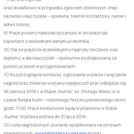
oraz dodatkowo w przypadku zgłoszeń zbiorowych: imię i
nazwisko nauczyciela – opiekuna, telefon kontaktowy, numer i
adres szkoły.
9) Prace prosimy nadsyłać/przynosić w teczkach lub
kopertach z dokładnymi danymi uczestnika.
10) Dla zwycięzców przewidujemy nagrody rzeczowe oraz
dyplomy, a dla nauczycieli – opiekunów podziękowania za
pomoc uczniom w przygotowaniach.
11) Rozstrzygnięcie konkursu, ogłoszenie wyników i wręczenie
nagród oraz otwarcie wystawy najlepszych prac odbędzie się
18 czerwca 2016 r. w Klubie „Kuźnia”, os. Złotego Wieku 14 w
czasie Święta Kuźni – rodzinnego festynu plenerowego około
godz. 17.00. Prace konkursowe będą wystawione w Klubie
„Kuźnia”. Wystawa potrwa do 31 lipca 2016.
12) Lista nagrodzonych zostanie opublikowana na stronach
internetowych:
www.biblioteka.kuznia.edu.pl
oraz