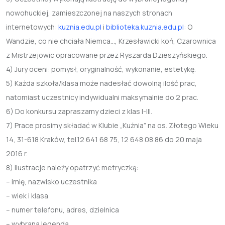
nowohuckiej, zamieszczonej na naszych stronach
internetowych:
kuznia.edu.pl
i
biblioteka.kuznia.edu.pl
: O
Wandzie, co nie chciała Niemca…, Krzesławicki koń, Czarownica
z Mistrzejowic opracowane przez Ryszarda Dzieszyńskiego.
4) Jury oceni: pomysł, oryginalność, wykonanie, estetykę.
5) Każda szkoła/klasa może nadesłać dowolną ilość prac,
natomiast uczestnicy indywidualni maksymalnie do 2 prac.
6) Do konkursu zapraszamy dzieci z klas I-III.
7) Prace prosimy składać w Klubie „Kuźnia” na os. Złotego Wieku
14, 31-618 Kraków, tel.12 641 68 75, 12 648 08 86 do 20 maja
2016 r.
8) Ilustracje należy opatrzyć metryczką:
– imię, nazwisko uczestnika
– wiek i klasa
– numer telefonu, adres, dzielnica
– wybrana legenda