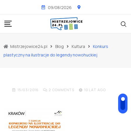
Skip
09/08/2026
to
content
KULTURA
NOWOŚCI
WYDARZENIA
Mistrzejowice24.pl
Blog
Kultura
Konkurs
Konkurs plastyczny na
plastyczny na ilustracje do legendy nowohuckiej
ilustracje do legendy
nowohuckiej
15/03/2016
2
COMMENTS
10 LAT AGO