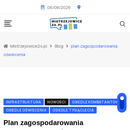
Skip
06/08/2026
to
content
Mistrzejowice24.pl
Blog
plan zagospodarowania
oświecenia
INFRASTRUKTURA
NOWOŚCI
OSIEDLE KOMBATANTÓW
OSIEDLE OŚWIECENIA
OSIEDLE TYSIĄCLECIA
Plan zagospodarowania