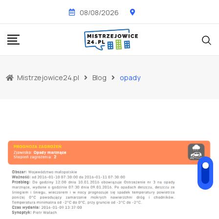
Skip
08/08/2026
to
content
Mistrzejowice24.pl
Blog
opady