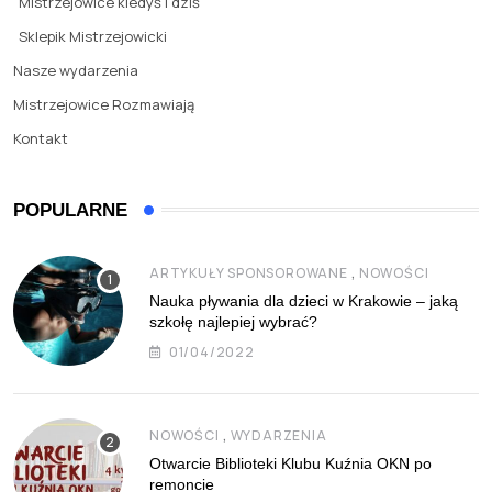
Mistrzejowice kiedyś i dziś
Sklepik Mistrzejowicki
Nasze wydarzenia
Mistrzejowice Rozmawiają
Kontakt
POPULARNE
,
ARTYKUŁY SPONSOROWANE
NOWOŚCI
Nauka pływania dla dzieci w Krakowie – jaką
szkołę najlepiej wybrać?
01/04/2022
,
NOWOŚCI
WYDARZENIA
Otwarcie Biblioteki Klubu Kuźnia OKN po
remoncie