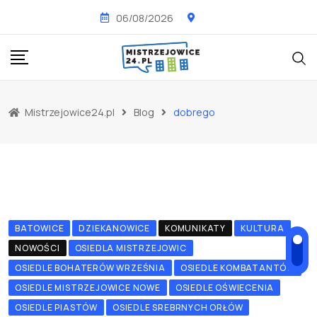
Skip
06/08/2026
to
content
Mistrzejowice24.pl
Blog
dobrego
BATOWICE
DZIEKANOWICE
KOMUNIKATY
KULTURA
NOWOŚCI
OSIEDLA MISTRZEJOWIC
OSIEDLE BOHATERÓW WRZEŚNIA
OSIEDLE KOMBATANTÓW
OSIEDLE MISTRZEJOWICE NOWE
OSIEDLE OŚWIECENIA
OSIEDLE PIASTÓW
OSIEDLE SREBRNYCH ORŁÓW