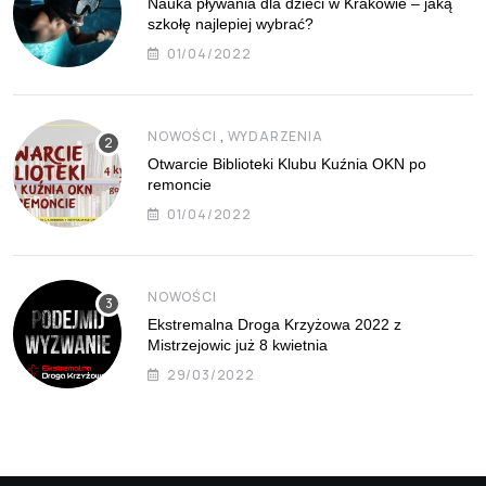
Nauka pływania dla dzieci w Krakowie – jaką
szkołę najlepiej wybrać?
01/04/2022
,
NOWOŚCI
WYDARZENIA
Otwarcie Biblioteki Klubu Kuźnia OKN po
remoncie
01/04/2022
NOWOŚCI
Ekstremalna Droga Krzyżowa 2022 z
Mistrzejowic już 8 kwietnia
29/03/2022