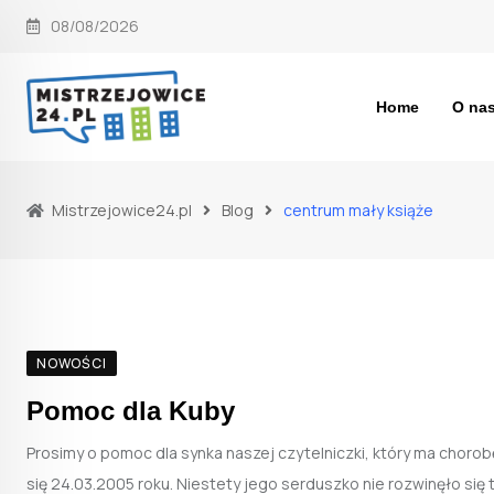
Skip
08/08/2026
to
content
Home
O na
Mistrzejowice24.pl
Blog
centrum mały książe
NOWOŚCI
Pomoc dla Kuby
Prosimy o pomoc dla synka naszej czytelniczki, który ma chorob
się 24.03.2005 roku. Niestety jego serduszko nie rozwinęło się t