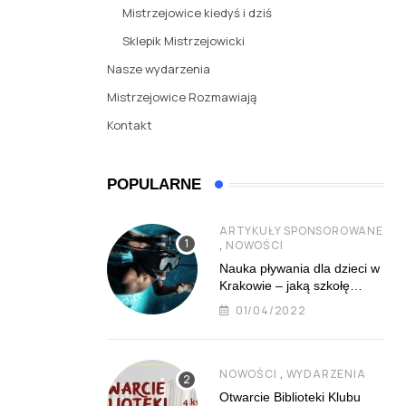
Mistrzejowice kiedyś i dziś
Sklepik Mistrzejowicki
Nasze wydarzenia
Mistrzejowice Rozmawiają
Kontakt
POPULARNE
ARTYKUŁY SPONSOROWANE
,
NOWOŚCI
Nauka pływania dla dzieci w
Krakowie – jaką szkołę
najlepiej wybrać?
01/04/2022
,
NOWOŚCI
WYDARZENIA
Otwarcie Biblioteki Klubu