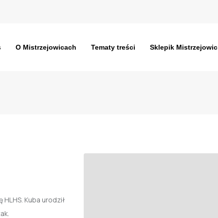
s
O Mistrzejowicach
Tematy treści
Sklepik Mistrzejowic
ę HLHS. Kuba urodził
ak.