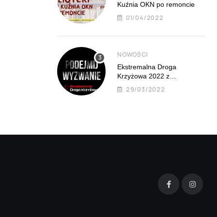
Kuźnia OKN po remoncie
01/04/2022
NOWOŚCI
Ekstremalna Droga
Krzyżowa 2022 z
Mistrzejowic już 8 kwietnia
29/03/2022