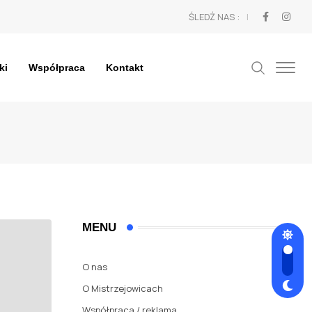
ŚLEDŹ NAS :
ki
Współpraca
Kontakt
MENU
O nas
O Mistrzejowicach
Współpraca / reklama