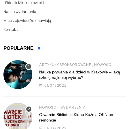
Sklepik Mistrzejowicki
Nasze wydarzenia
Mistrzejowice Rozmawiają
Kontakt
POPULARNE
,
ARTYKUŁY SPONSOROWANE
NOWOŚCI
Nauka pływania dla dzieci w Krakowie – jaką
szkołę najlepiej wybrać?
01/04/2022
,
NOWOŚCI
WYDARZENIA
Otwarcie Biblioteki Klubu Kuźnia OKN po
remoncie
01/04/2022