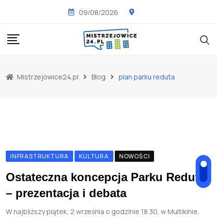
Skip
09/08/2026
to
content
Mistrzejowice24.pl
Blog
plan parku reduta
INFRASTRUKTURA
KULTURA
NOWOŚCI
Ostateczna koncepcja Parku Reduta
– prezentacja i debata
W najbliższy piątek, 2 września o godzinie 18.30, w Multikinie,