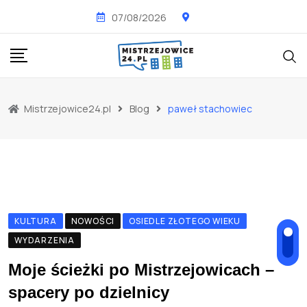
Skip
07/08/2026
to
content
Mistrzejowice24.pl
Blog
paweł stachowiec
KULTURA
NOWOŚCI
OSIEDLE ZŁOTEGO WIEKU
WYDARZENIA
Moje ścieżki po Mistrzejowicach –
spacery po dzielnicy