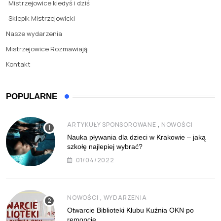
Mistrzejowice kiedyś i dziś
Sklepik Mistrzejowicki
Nasze wydarzenia
Mistrzejowice Rozmawiają
Kontakt
POPULARNE
,
ARTYKUŁY SPONSOROWANE
NOWOŚCI
Nauka pływania dla dzieci w Krakowie – jaką
szkołę najlepiej wybrać?
01/04/2022
,
NOWOŚCI
WYDARZENIA
Otwarcie Biblioteki Klubu Kuźnia OKN po
remoncie