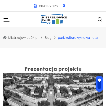
Skip
08/08/2026
to
content
Mistrzejowice24.pl
Blog
park kulturowy nowa huta