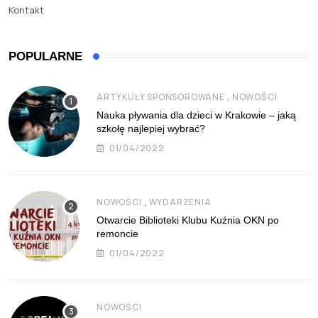
Kontakt
POPULARNE
,
ARTYKUŁY SPONSOROWANE
NOWOŚCI
Nauka pływania dla dzieci w Krakowie – jaką
szkołę najlepiej wybrać?
01/04/2022
,
NOWOŚCI
WYDARZENIA
Otwarcie Biblioteki Klubu Kuźnia OKN po
remoncie
01/04/2022
NOWOŚCI