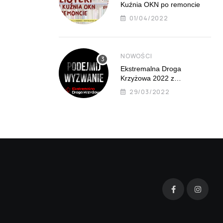
Kuźnia OKN po remoncie
01/04/2022
NOWOŚCI
Ekstremalna Droga
Krzyżowa 2022 z
Mistrzejowic już 8 kwietnia
29/03/2022