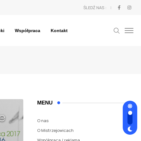
ŚLEDŹ NAS :
cki
Współpraca
Kontakt
MENU
O nas
O Mistrzejowicach
Współpraca / reklama