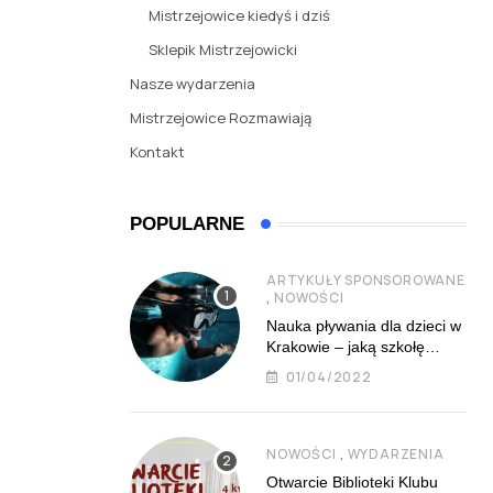
Mistrzejowice kiedyś i dziś
Sklepik Mistrzejowicki
Nasze wydarzenia
Mistrzejowice Rozmawiają
Kontakt
POPULARNE
ARTYKUŁY SPONSOROWANE
,
NOWOŚCI
Nauka pływania dla dzieci w
Krakowie – jaką szkołę
najlepiej wybrać?
01/04/2022
,
NOWOŚCI
WYDARZENIA
Otwarcie Biblioteki Klubu