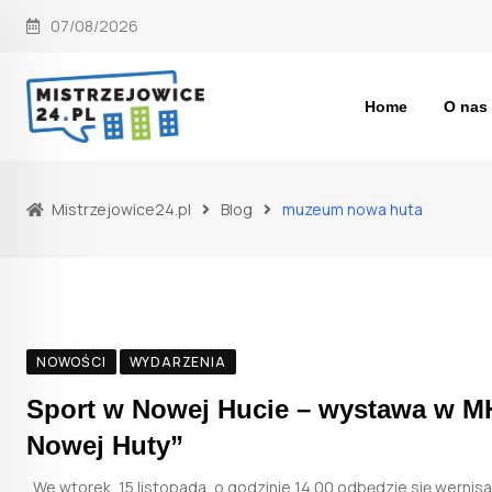
Skip
07/08/2026
to
content
Home
O nas
Mistrzejowice24.pl
Blog
muzeum nowa huta
NOWOŚCI
WYDARZENIA
Sport w Nowej Hucie – wystawa w M
Nowej Huty”
We wtorek, 15 listopada, o godzinie 14.00 odbędzie się wernis