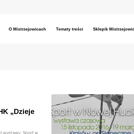
O Mistrzejowicach
Tematy treści
Sklepik Mistrzejowi
HK „Dzieje
aż wystawy „Sport w