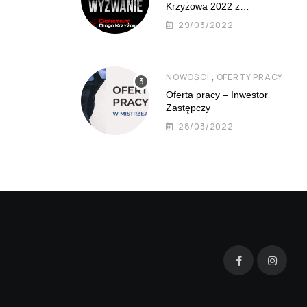
Krzyżowa 2022 z
Mistrzejowic już 8 kwietnia
29/03/2022
,
NOWOŚCI
OFERTY PRACY
Oferta pracy – Inwestor
Zastępczy
28/03/2022