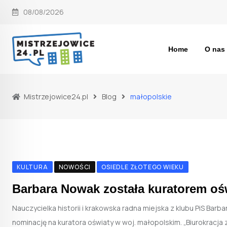
Skip
08/08/2026
to
content
Home
O nas
Mistrzejowice24.pl
Blog
małopolskie
KULTURA
NOWOŚCI
OSIEDLE ZŁOTEGO WIEKU
Barbara Nowak została kuratorem oś
Nauczycielka historii i krakowska radna miejska z klubu PiS Bar
nominację na kuratora oświaty w woj. małopolskim. „Biurokracja