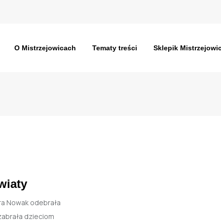
O Mistrzejowicach
Tematy treści
Sklepik Mistrzejowi
wiaty
bara Nowak odebrała
 zabrała dzieciom