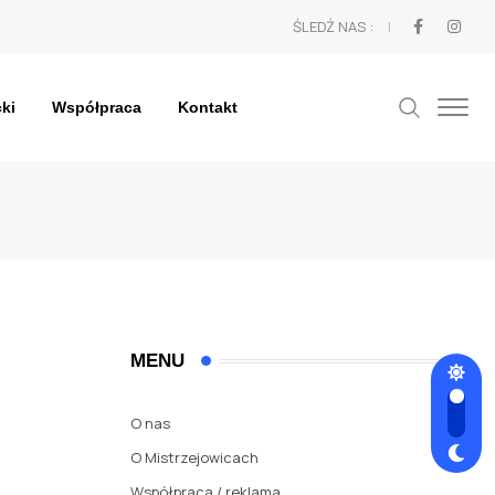
ŚLEDŹ NAS :
cki
Współpraca
Kontakt
MENU
O nas
O Mistrzejowicach
Współpraca / reklama