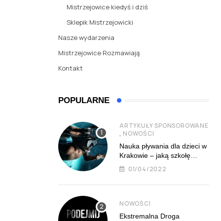
Mistrzejowice kiedyś i dziś
Sklepik Mistrzejowicki
Nasze wydarzenia
Mistrzejowice Rozmawiają
Kontakt
POPULARNE
ARTYKUŁY SPONSOROWANE
,
NOWOŚCI
Nauka pływania dla dzieci w
Krakowie – jaką szkołę
najlepiej wybrać?
01/04/2022
NOWOŚCI
Ekstremalna Droga