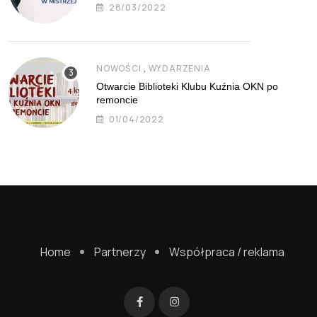
28/03/2022
,
NOWOŚCI
WYDARZENIA
Otwarcie Biblioteki Klubu Kuźnia OKN po
remoncie
01/04/2022
Home
Partnerzy
Współpraca / reklama