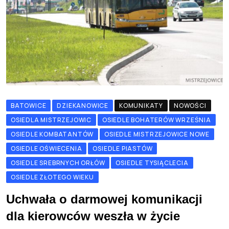
BATOWICE
DZIEKANOWICE
KOMUNIKATY
NOWOŚCI
OSIEDLA MISTRZEJOWIC
OSIEDLE BOHATERÓW WRZEŚNIA
OSIEDLE KOMBATANTÓW
OSIEDLE MISTRZEJOWICE NOWE
OSIEDLE OŚWIECENIA
OSIEDLE PIASTÓW
OSIEDLE SREBRNYCH ORŁÓW
OSIEDLE TYSIĄCLECIA
OSIEDLE ZŁOTEGO WIEKU
Uchwała o darmowej komunikacji
dla kierowców weszła w życie