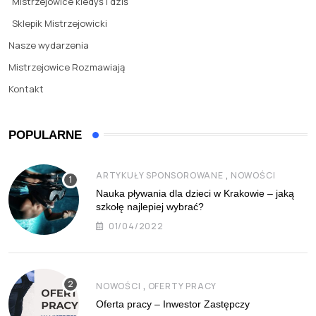
Mistrzejowice kiedyś i dziś
Sklepik Mistrzejowicki
Nasze wydarzenia
Mistrzejowice Rozmawiają
Kontakt
POPULARNE
,
ARTYKUŁY SPONSOROWANE
NOWOŚCI
Nauka pływania dla dzieci w Krakowie – jaką
szkołę najlepiej wybrać?
01/04/2022
,
NOWOŚCI
OFERTY PRACY
Oferta pracy – Inwestor Zastępczy