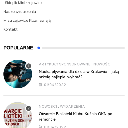
Sklepik Mistrzejowicki
Nasze wydarzenia
Mistrzejowice Rozmawiają
Kontakt
POPULARNE
,
ARTYKUŁY SPONSOROWANE
NOWOŚCI
Nauka pływania dla dzieci w Krakowie – jaką
szkołę najlepiej wybrać?
01/04/2022
,
NOWOŚCI
WYDARZENIA
Otwarcie Biblioteki Klubu Kuźnia OKN po
remoncie
01/04/2022