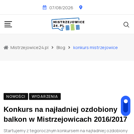
Skip
07/08/2026
to
content
Mistrzejowice24.pl
Blog
konkurs mistrzejowice
NOWOŚCI
WYDARZENIA
Konkurs na najładniej ozdobiony
balkon w Mistrzejowicach 2016/2017
Startujemy z tegorocznym konkursem na najładniej ozdobiony