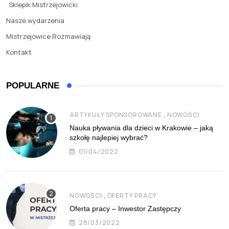
Sklepik Mistrzejowicki
Nasze wydarzenia
Mistrzejowice Rozmawiają
Kontakt
POPULARNE
,
ARTYKUŁY SPONSOROWANE
NOWOŚCI
Nauka pływania dla dzieci w Krakowie – jaką
szkołę najlepiej wybrać?
01/04/2022
,
NOWOŚCI
OFERTY PRACY
Oferta pracy – Inwestor Zastępczy
28/03/2022