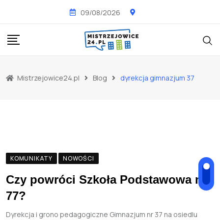
Skip
09/08/2026
to
content
Mistrzejowice24.pl
Blog
dyrekcja gimnazjum 37
KOMUNIKATY
NOWOŚCI
Czy powróci Szkoła Podstawowa nr
77?
Dyrekcja i grono pedagogiczne Gimnazjum nr 37 na osiedlu