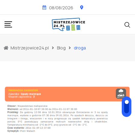
Skip
08/08/2026
to
content
Mistrzejowice24.pl
Blog
droga