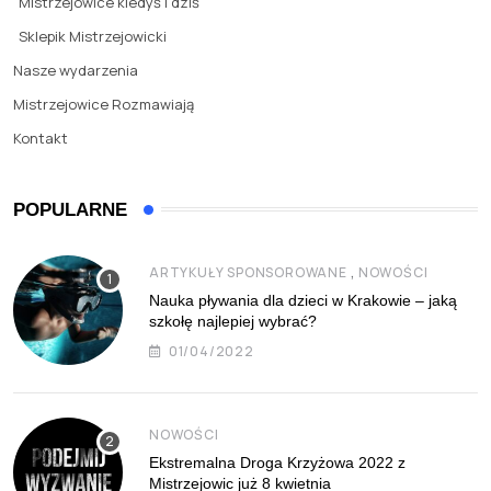
Mistrzejowice kiedyś i dziś
Sklepik Mistrzejowicki
Nasze wydarzenia
Mistrzejowice Rozmawiają
Kontakt
POPULARNE
,
ARTYKUŁY SPONSOROWANE
NOWOŚCI
Nauka pływania dla dzieci w Krakowie – jaką
szkołę najlepiej wybrać?
01/04/2022
NOWOŚCI
Ekstremalna Droga Krzyżowa 2022 z
Mistrzejowic już 8 kwietnia