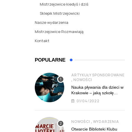
Mistrzejowice kiedyś i dziś
Sklepik Mistrzejowicki
Nasze wydarzenia
Mistrzejowice Rozmawiają
Kontakt
POPULARNE
ARTYKUŁY SPONSOROWANE
,
NOWOŚCI
Nauka pływania dla dzieci w
Krakowie – jaką szkołę
najlepiej wybrać?
01/04/2022
,
NOWOŚCI
WYDARZENIA
Otwarcie Biblioteki Klubu