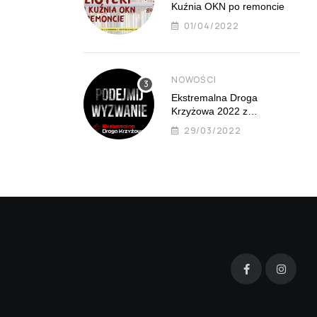
Kuźnia OKN po remoncie
01/04/2022
NOWOŚCI
Ekstremalna Droga
Krzyżowa 2022 z
Mistrzejowic już 8 kwietnia
29/03/2022