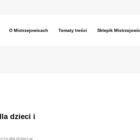
O Mistrzejowicach
Tematy treści
Sklepik Mistrzejowi
 dzieci i
zy dla dzieci w