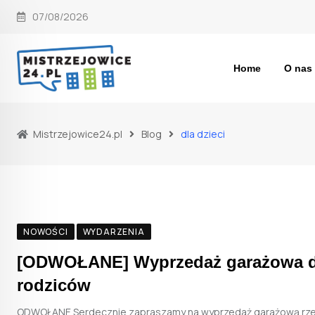
Skip
07/08/2026
to
content
Home
O nas
Mistrzejowice24.pl
Blog
dla dzieci
NOWOŚCI
WYDARZENIA
[ODWOŁANE] Wyprzedaż garażowa dla
rodziców
ODWOŁANE Serdecznie zapraszamy na wyprzedaż garażową rzec