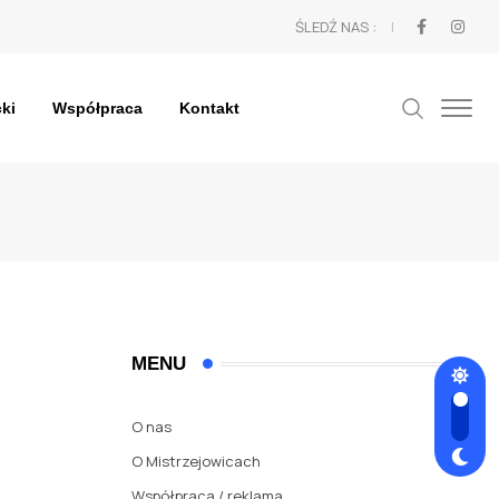
ŚLEDŹ NAS :
cki
Współpraca
Kontakt
MENU
O nas
O Mistrzejowicach
Współpraca / reklama