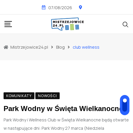
Skip
07/08/2026
to
content
Mistrzejowice24.pl
Blog
club wellness
KOMUNIKATY
NOWOŚCI
Park Wodny w Święta Wielkanocne
Park Wodny i Wellness Club w Święta Wielkanocne będą otwarte
w następujące dni: Park Wodny 27 marca (Niedziela