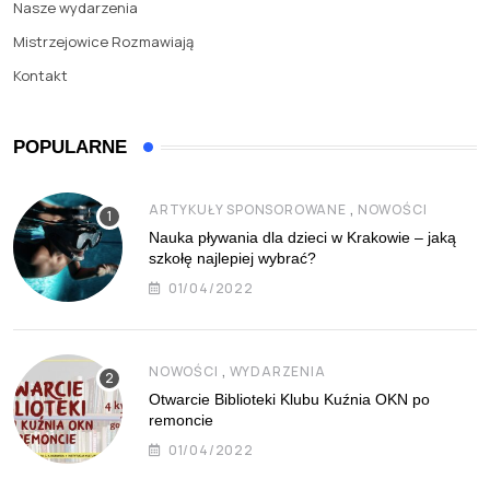
Nasze wydarzenia
Mistrzejowice Rozmawiają
Kontakt
POPULARNE
,
ARTYKUŁY SPONSOROWANE
NOWOŚCI
Nauka pływania dla dzieci w Krakowie – jaką
szkołę najlepiej wybrać?
01/04/2022
,
NOWOŚCI
WYDARZENIA
Otwarcie Biblioteki Klubu Kuźnia OKN po
remoncie
01/04/2022