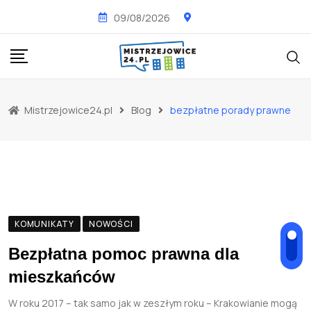
Skip
09/08/2026
to
content
Mistrzejowice24.pl
Blog
bezpłatne porady prawne
KOMUNIKATY
NOWOŚCI
Bezpłatna pomoc prawna dla
mieszkańców
W roku 2017 – tak samo jak w zeszłym roku – Krakowianie mogą