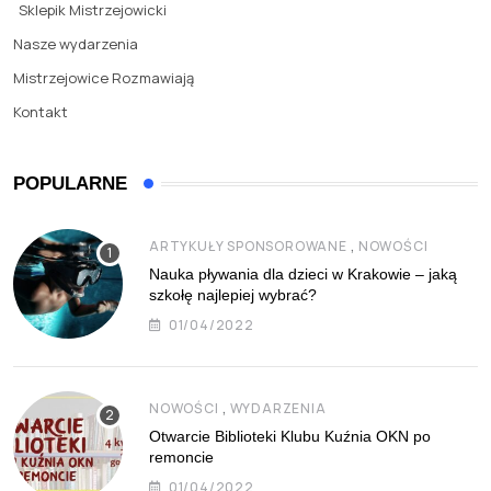
Sklepik Mistrzejowicki
Nasze wydarzenia
Mistrzejowice Rozmawiają
Kontakt
POPULARNE
,
ARTYKUŁY SPONSOROWANE
NOWOŚCI
Nauka pływania dla dzieci w Krakowie – jaką
szkołę najlepiej wybrać?
01/04/2022
,
NOWOŚCI
WYDARZENIA
Otwarcie Biblioteki Klubu Kuźnia OKN po
remoncie
01/04/2022