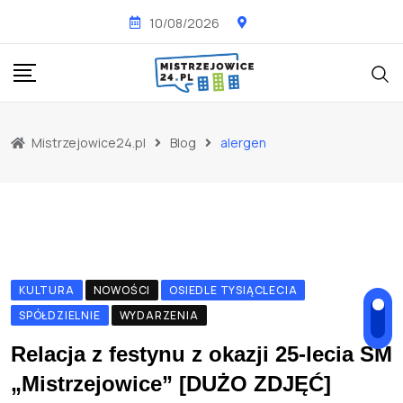
Skip
10/08/2026
to
content
Mistrzejowice24.pl
Blog
alergen
KULTURA
NOWOŚCI
OSIEDLE TYSIĄCLECIA
SPÓŁDZIELNIE
WYDARZENIA
Relacja z festynu z okazji 25-lecia SM
„Mistrzejowice” [DUŻO ZDJĘĆ]