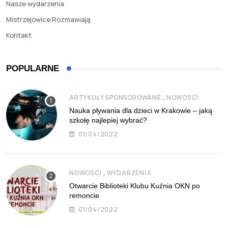
Nasze wydarzenia
Mistrzejowice Rozmawiają
Kontakt
POPULARNE
,
ARTYKUŁY SPONSOROWANE
NOWOŚCI
Nauka pływania dla dzieci w Krakowie – jaką
szkołę najlepiej wybrać?
01/04/2022
,
NOWOŚCI
WYDARZENIA
Otwarcie Biblioteki Klubu Kuźnia OKN po
remoncie
01/04/2022