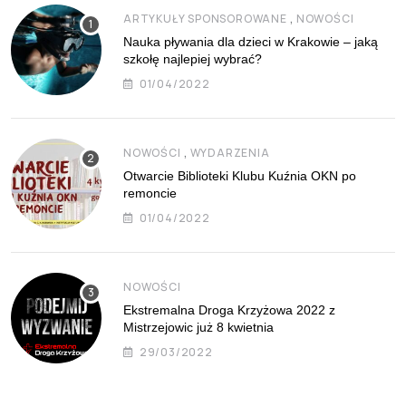
,
ARTYKUŁY SPONSOROWANE
NOWOŚCI
Nauka pływania dla dzieci w Krakowie – jaką
szkołę najlepiej wybrać?
01/04/2022
,
NOWOŚCI
WYDARZENIA
Otwarcie Biblioteki Klubu Kuźnia OKN po
remoncie
01/04/2022
NOWOŚCI
Ekstremalna Droga Krzyżowa 2022 z
Mistrzejowic już 8 kwietnia
29/03/2022