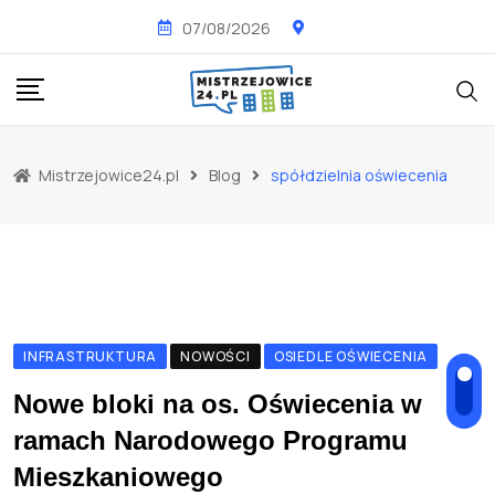
Skip
07/08/2026
to
content
Mistrzejowice24.pl
Blog
spółdzielnia oświecenia
INFRASTRUKTURA
NOWOŚCI
OSIEDLE OŚWIECENIA
Nowe bloki na os. Oświecenia w
ramach Narodowego Programu
Mieszkaniowego