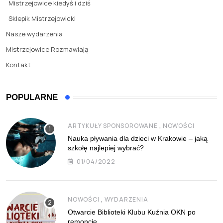
Mistrzejowice kiedyś i dziś
Sklepik Mistrzejowicki
Nasze wydarzenia
Mistrzejowice Rozmawiają
Kontakt
POPULARNE
,
ARTYKUŁY SPONSOROWANE
NOWOŚCI
Nauka pływania dla dzieci w Krakowie – jaką
szkołę najlepiej wybrać?
01/04/2022
,
NOWOŚCI
WYDARZENIA
Otwarcie Biblioteki Klubu Kuźnia OKN po
remoncie