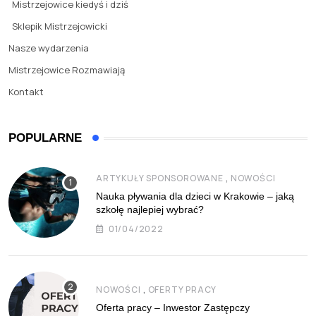
Mistrzejowice kiedyś i dziś
Sklepik Mistrzejowicki
Nasze wydarzenia
Mistrzejowice Rozmawiają
Kontakt
POPULARNE
,
ARTYKUŁY SPONSOROWANE
NOWOŚCI
Nauka pływania dla dzieci w Krakowie – jaką
szkołę najlepiej wybrać?
01/04/2022
,
NOWOŚCI
OFERTY PRACY
Oferta pracy – Inwestor Zastępczy