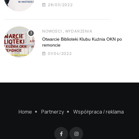
28/03/2022
,
NOWOŚCI
WYDARZENIA
Otwarcie Biblioteki Klubu Kuźnia OKN po
remoncie
01/04/2022
Home
Partnerzy
Współpraca / reklama