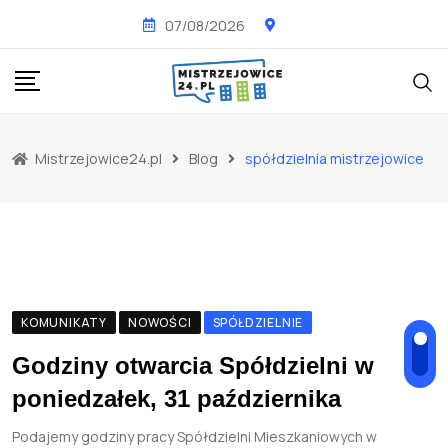
Skip
07/08/2026
to
content
Mistrzejowice24.pl
Blog
spółdzielnia mistrzejowice
KOMUNIKATY
NOWOŚCI
SPÓŁDZIELNIE
Godziny otwarcia Spółdzielni w
poniedzałek, 31 października
Podajemy godziny pracy Spółdzielni Mieszkaniowych w