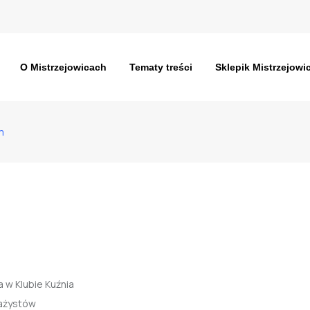
O Mistrzejowicach
Tematy treści
Sklepik Mistrzejowi
m
 w Klubie Kuźnia
tażystów