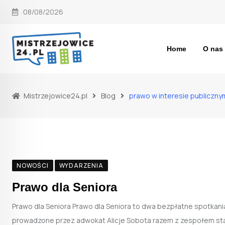
Skip
08/08/2026
to
content
Home
O nas
Mistrzejowice24.pl
Blog
prawo w interesie publiczny
NOWOŚCI
WYDARZENIA
Prawo dla Seniora
Prawo dla Seniora Prawo dla Seniora to dwa bezpłatne spotkania
prowadzone przez adwokat Alicje Sobota razem z zespołem s