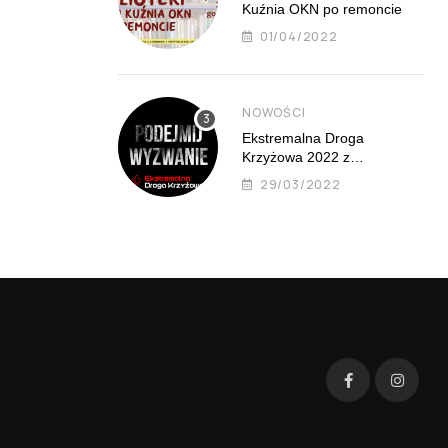
Kuźnia OKN po remoncie
01/04/2022
NOWOŚCI
Ekstremalna Droga
Krzyżowa 2022 z
Mistrzejowic już 8 kwietnia
29/03/2022