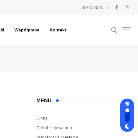
ŚLEDŹ NAS :
cki
Współpraca
Kontakt
MENU
O nas
O Mistrzejowicach
Współpraca / reklama