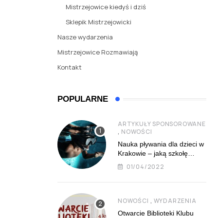
Mistrzejowice kiedyś i dziś
Sklepik Mistrzejowicki
Nasze wydarzenia
Mistrzejowice Rozmawiają
Kontakt
POPULARNE
ARTYKUŁY SPONSOROWANE
,
NOWOŚCI
Nauka pływania dla dzieci w
Krakowie – jaką szkołę
najlepiej wybrać?
01/04/2022
,
NOWOŚCI
WYDARZENIA
Otwarcie Biblioteki Klubu