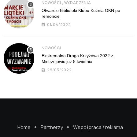
,
NOWOŚCI
WYDARZENIA
Otwarcie Biblioteki Klubu Kuźnia OKN po
remoncie
01/04/2022
NOWOŚCI
Ekstremalna Droga Krzyżowa 2022 z
Mistrzejowic już 8 kwietnia
29/03/2022
Home
Partnerzy
Współpraca / reklama