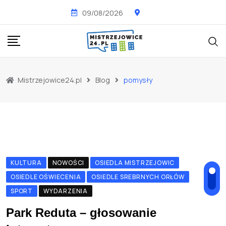
Skip
09/08/2026
to
content
Mistrzejowice24.pl
Blog
pomysły
KULTURA
NOWOŚCI
OSIEDLA MISTRZEJOWIC
OSIEDLE OŚWIECENIA
OSIEDLE SREBRNYCH ORŁÓW
SPORT
WYDARZENIA
Park Reduta – głosowanie