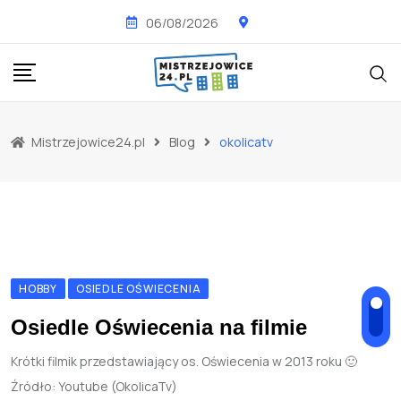
Skip
06/08/2026
to
content
Mistrzejowice24.pl
Blog
okolicatv
HOBBY
OSIEDLE OŚWIECENIA
Osiedle Oświecenia na filmie
Krótki filmik przedstawiający os. Oświecenia w 2013 roku 🙂
Źródło: Youtube (OkolicaTv)