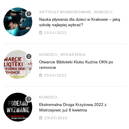
,
ARTYKUŁY SPONSOROWANE
NOWOŚCI
Nauka pływania dla dzieci w Krakowie – jaką
szkołę najlepiej wybrać?
01/04/2022
,
NOWOŚCI
WYDARZENIA
Otwarcie Biblioteki Klubu Kuźnia OKN po
remoncie
01/04/2022
NOWOŚCI
Ekstremalna Droga Krzyżowa 2022 z
Mistrzejowic już 8 kwietnia
29/03/2022