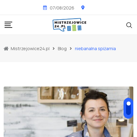
Skip
07/08/2026
to
content
Mistrzejowice24.pl
Blog
niebanalna spiżarnia