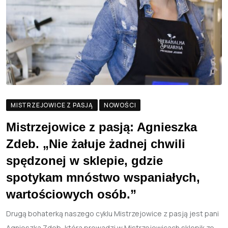
MISTRZEJOWICE Z PASJĄ
NOWOŚCI
Mistrzejowice z pasją: Agnieszka
Zdeb. „Nie żałuje żadnej chwili
spędzonej w sklepie, gdzie
spotykam mnóstwo wspaniałych,
wartościowych osób.”
Drugą bohaterką naszego cyklu Mistrzejowice z pasją jest pani
Agnieszka Zdeb, która prowadzi w Mistrzejowicach sklepik ze