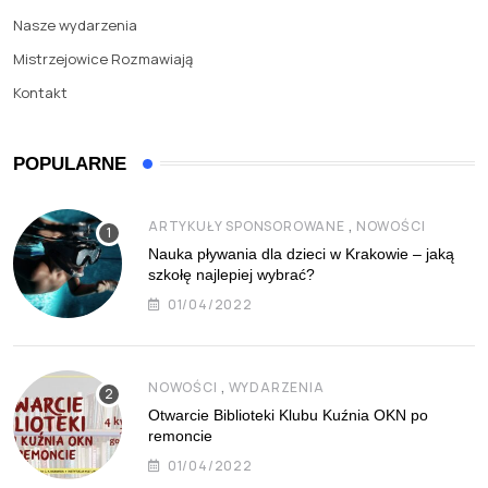
Nasze wydarzenia
Mistrzejowice Rozmawiają
Kontakt
POPULARNE
,
ARTYKUŁY SPONSOROWANE
NOWOŚCI
Nauka pływania dla dzieci w Krakowie – jaką
szkołę najlepiej wybrać?
01/04/2022
,
NOWOŚCI
WYDARZENIA
Otwarcie Biblioteki Klubu Kuźnia OKN po
remoncie
01/04/2022