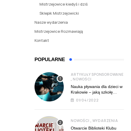
Mistrzejowice kiedyś i dziś
Sklepik Mistrzejowicki
Nasze wydarzenia
Mistrzejowice Rozmawiają
Kontakt
POPULARNE
ARTYKUŁY SPONSOROWANE
,
NOWOŚCI
Nauka pływania dla dzieci w
Krakowie – jaką szkołę
najlepiej wybrać?
01/04/2022
,
NOWOŚCI
WYDARZENIA
Otwarcie Biblioteki Klubu