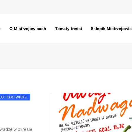
s
O Mistrzejowicach
Tematy treści
Sklepik Mistrzejowic
ZŁOTEGO WIEKU
a wadze w okresie