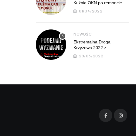
Kuźnia OKN po remoncie
01/04/2022
NOWOŚCI
Ekstremalna Droga
Krzyżowa 2022 z
Mistrzejowic już 8 kwietnia
29/03/2022