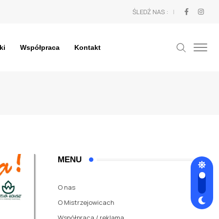
ŚLEDŹ NAS :
ki
Współpraca
Kontakt
MENU
O nas
O Mistrzejowicach
Współpraca / reklama