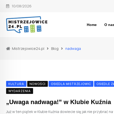
Skip
10/08/2026
to
content
Home
O na
Mistrzejowice24.pl
Blog
nadwaga
KULTURA
NOWOŚCI
OSIEDLA MISTRZEJOWIC
OSIEDLE 
WYDARZENIA
„Uwaga nadwaga!” w Klubie Kuźnia
Już w ten piątek w Klubie Kuźnia dowiecie się jak nie przybrać n