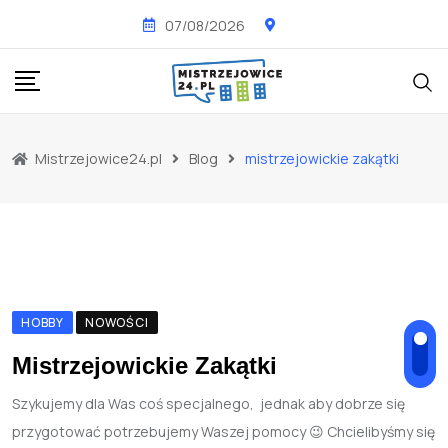
Skip
07/08/2026
to
content
Mistrzejowice24.pl
Blog
mistrzejowickie zakątki
HOBBY
NOWOŚCI
Mistrzejowickie Zakątki
Szykujemy dla Was coś specjalnego, jednak aby dobrze się
przygotować potrzebujemy Waszej pomocy 😉 Chcielibyśmy się