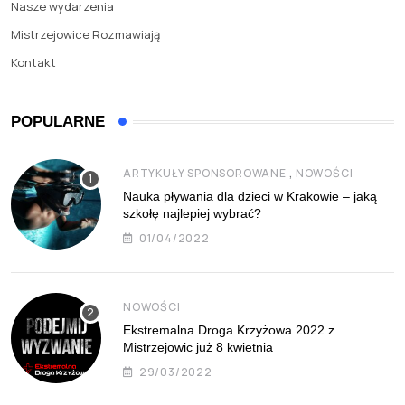
Nasze wydarzenia
Mistrzejowice Rozmawiają
Kontakt
POPULARNE
,
ARTYKUŁY SPONSOROWANE
NOWOŚCI
Nauka pływania dla dzieci w Krakowie – jaką
szkołę najlepiej wybrać?
01/04/2022
NOWOŚCI
Ekstremalna Droga Krzyżowa 2022 z
Mistrzejowic już 8 kwietnia
29/03/2022