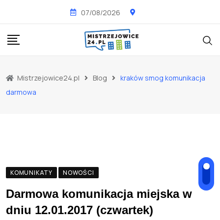
Skip
07/08/2026
to
content
Mistrzejowice24.pl
Blog
kraków smog komunikacja
darmowa
KOMUNIKATY
NOWOŚCI
Darmowa komunikacja miejska w
dniu 12.01.2017 (czwartek)