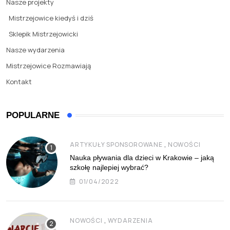
Nasze projekty
Mistrzejowice kiedyś i dziś
Sklepik Mistrzejowicki
Nasze wydarzenia
Mistrzejowice Rozmawiają
Kontakt
POPULARNE
,
ARTYKUŁY SPONSOROWANE
NOWOŚCI
Nauka pływania dla dzieci w Krakowie – jaką
szkołę najlepiej wybrać?
01/04/2022
,
NOWOŚCI
WYDARZENIA