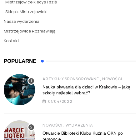
Mistrzejowice kiedyś i dziś
Sklepik Mistrzejowicki
Nasze wydarzenia
Mistrzejowice Rozmawiają
Kontakt
POPULARNE
,
ARTYKUŁY SPONSOROWANE
NOWOŚCI
Nauka pływania dla dzieci w Krakowie – jaką
szkołę najlepiej wybrać?
01/04/2022
,
NOWOŚCI
WYDARZENIA
Otwarcie Biblioteki Klubu Kuźnia OKN po
remoncie