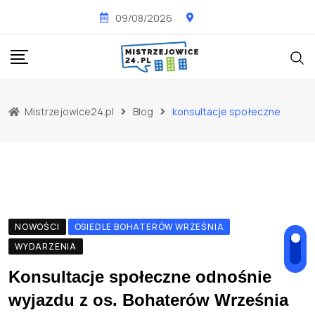
Skip
09/08/2026
to
content
Mistrzejowice24.pl
Blog
konsultacje społeczne
NOWOŚCI
OSIEDLE BOHATERÓW WRZEŚNIA
WYDARZENIA
Konsultacje społeczne odnośnie
wyjazdu z os. Bohaterów Września