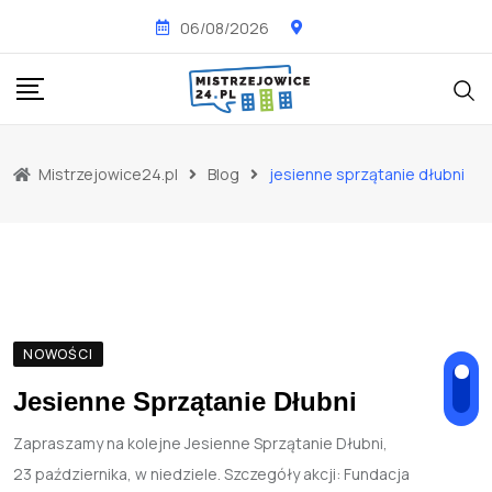
Skip
06/08/2026
to
content
Mistrzejowice24.pl
Blog
jesienne sprzątanie dłubni
NOWOŚCI
Jesienne Sprzątanie Dłubni
Zapraszamy na kolejne Jesienne Sprzątanie Dłubni,
23 października, w niedziele. Szczegóły akcji: Fundacja