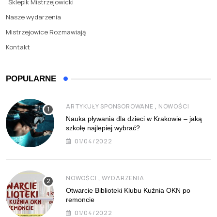
Sklepik Mistrzejowicki
Nasze wydarzenia
Mistrzejowice Rozmawiają
Kontakt
POPULARNE
,
ARTYKUŁY SPONSOROWANE
NOWOŚCI
Nauka pływania dla dzieci w Krakowie – jaką
szkołę najlepiej wybrać?
01/04/2022
,
NOWOŚCI
WYDARZENIA
Otwarcie Biblioteki Klubu Kuźnia OKN po
remoncie
01/04/2022