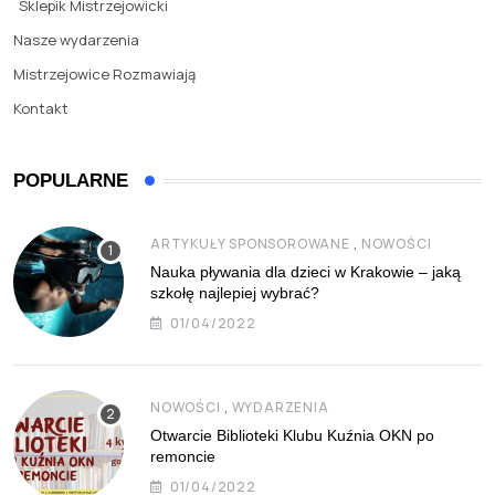
Sklepik Mistrzejowicki
Nasze wydarzenia
Mistrzejowice Rozmawiają
Kontakt
POPULARNE
,
ARTYKUŁY SPONSOROWANE
NOWOŚCI
Nauka pływania dla dzieci w Krakowie – jaką
szkołę najlepiej wybrać?
01/04/2022
,
NOWOŚCI
WYDARZENIA
Otwarcie Biblioteki Klubu Kuźnia OKN po
remoncie
01/04/2022