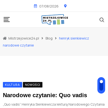
Skip
07/08/2026
to
content
Mistrzejowice24.pl
Blog
henryk sienkiewicz
narodowe czytanie
KULTURA
NOWOŚCI
Narodowe czytanie: Quo vadis
„Quo vadis” Henryka Sienkiewicza lekturą Narodowego Czytania