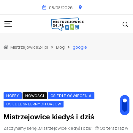
Skip
08/08/2026
to
content
Mistrzejowice24.pl
Blog
google
HOBBY
NOWOŚCI
OSIEDLE OŚWIECENIA
OSIEDLE SREBRNYCH ORŁÓW
Mistrzejowice kiedyś i dziś
Zaczynamy serię „Mistrzejowice kiedyś i dziś”! 🙂 Od teraz raz w