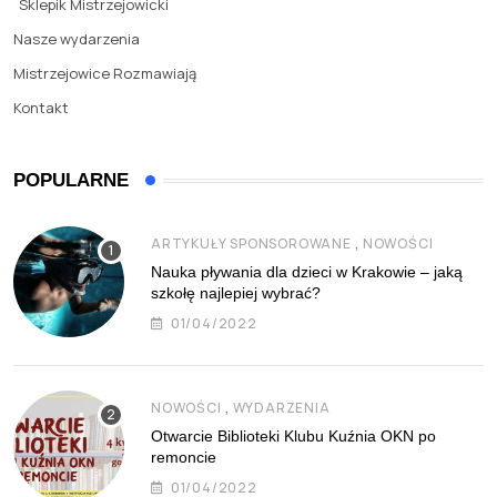
Sklepik Mistrzejowicki
Nasze wydarzenia
Mistrzejowice Rozmawiają
Kontakt
POPULARNE
,
ARTYKUŁY SPONSOROWANE
NOWOŚCI
Nauka pływania dla dzieci w Krakowie – jaką
szkołę najlepiej wybrać?
01/04/2022
,
NOWOŚCI
WYDARZENIA
Otwarcie Biblioteki Klubu Kuźnia OKN po
remoncie
01/04/2022