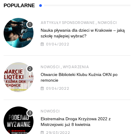
POPULARNE
,
ARTYKUŁY SPONSOROWANE
NOWOŚCI
Nauka pływania dla dzieci w Krakowie – jaką
szkołę najlepiej wybrać?
01/04/2022
,
NOWOŚCI
WYDARZENIA
Otwarcie Biblioteki Klubu Kuźnia OKN po
remoncie
01/04/2022
NOWOŚCI
Ekstremalna Droga Krzyżowa 2022 z
Mistrzejowic już 8 kwietnia
29/03/2022