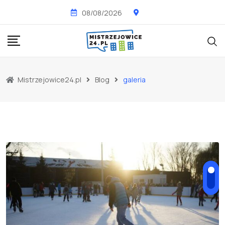
Skip
08/08/2026
to
content
Mistrzejowice24.pl
Blog
galeria