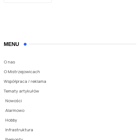
MENU
O nas
O Mistrzejowicach
Współpraca / reklama
Tematy artykułów
Nowości
Alarmowo
Hobby
Infrastruktura
Remonty