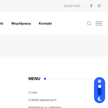
ŚLEDŹ NAS :
cki
Współpraca
Kontakt
MENU
O nas
O Mistrzejowicach
Współpraca / reklama