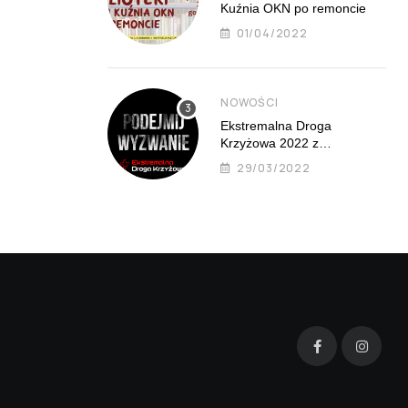
Kuźnia OKN po remoncie
01/04/2022
NOWOŚCI
Ekstremalna Droga
Krzyżowa 2022 z
Mistrzejowic już 8 kwietnia
29/03/2022