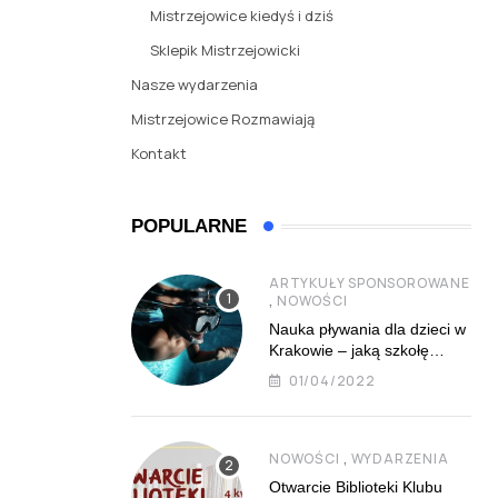
Mistrzejowice kiedyś i dziś
Sklepik Mistrzejowicki
Nasze wydarzenia
Mistrzejowice Rozmawiają
Kontakt
POPULARNE
ARTYKUŁY SPONSOROWANE
,
NOWOŚCI
Nauka pływania dla dzieci w
Krakowie – jaką szkołę
najlepiej wybrać?
01/04/2022
,
NOWOŚCI
WYDARZENIA
Otwarcie Biblioteki Klubu