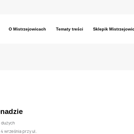
O Mistrzejowicach
Tematy treści
Sklepik Mistrzejowi
enadzie
 dużych
4 września przy ul..