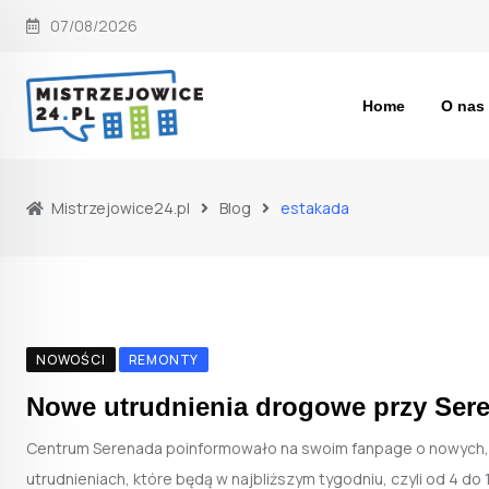
Skip
07/08/2026
to
content
Home
O nas
Mistrzejowice24.pl
Blog
estakada
NOWOŚCI
REMONTY
Nowe utrudnienia drogowe przy Ser
Centrum Serenada poinformowało na swoim fanpage o nowych,
utrudnieniach, które będą w najbliższym tygodniu, czyli od 4 do 1