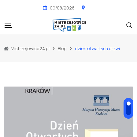
Skip
09/08/2026
to
content
Mistrzejowice24.pl
Blog
dzień otwartych drzwi