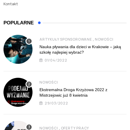
Kontakt
POPULARNE
,
ARTYKUŁY SPONSOROWANE
NOWOŚCI
Nauka pływania dla dzieci w Krakowie – jaką
szkołę najlepiej wybrać?
01/04/2022
NOWOŚCI
Ekstremalna Droga Krzyżowa 2022 z
Mistrzejowic już 8 kwietnia
29/03/2022
,
NOWOŚCI
OFERTY PRACY