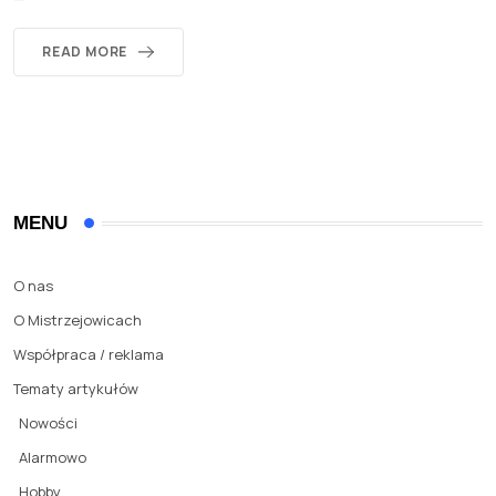
READ MORE
MENU
O nas
O Mistrzejowicach
Współpraca / reklama
Tematy artykułów
Nowości
Alarmowo
Hobby